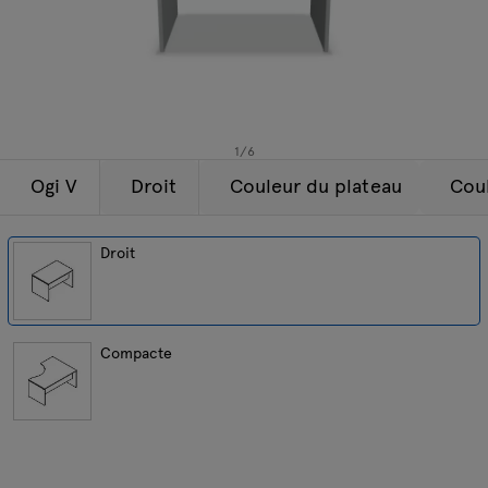
Lampes
Demandes
Offre
Tamo
Tous les meubles
1
/
6
Ogi V
Droit
Couleur du plateau
Coul
Droit
Compacte