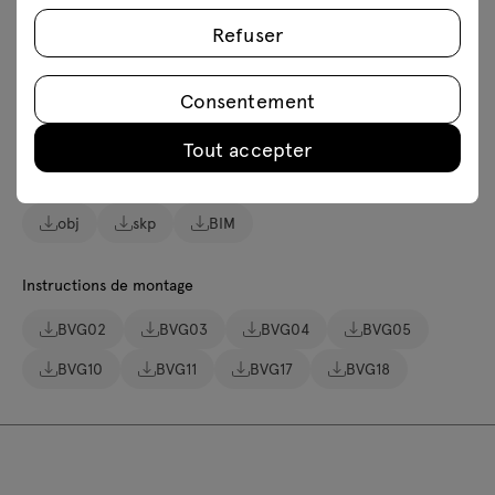
Lookbook
Photos
Catalogues
Refuser
Règles de sécurité
Consentement
Téléchargez les modèles 3D de tous les symboles de la
collection
Tout accepter
2D dwg
3D dwg
3D 3ds
fbx
obj
skp
BIM
Instructions de montage
BVG02
BVG03
BVG04
BVG05
BVG10
BVG11
BVG17
BVG18