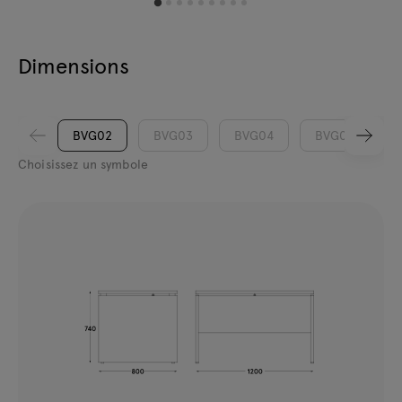
Dimensions
BVG02
BVG03
BVG04
BVG05
Choisissez un symbole