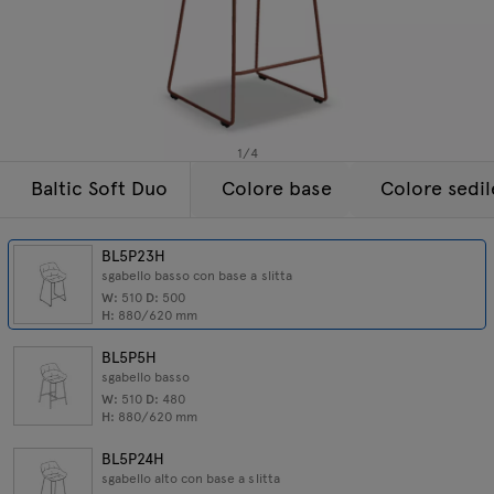
Lampade
Tamo
Tutti i mobili
1
/
4
Baltic Soft Duo
Colore base
Colore sedil
BL5P23H
sgabello basso con base a slitta
W:
510
D:
500
H:
880/620
mm
BL5P5H
sgabello basso
W:
510
D:
480
H:
880/620
mm
BL5P24H
sgabello alto con base a slitta