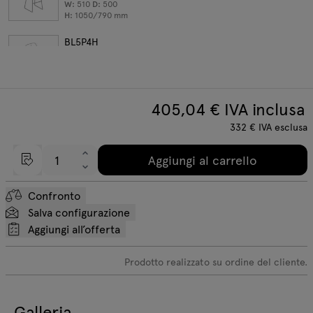
W:
510
D:
500
H:
1050/790
mm
BL5P4H
sgabello alto
W:
500
D:
480
H:
1060/790
mm
405,04
€ IVA inclusa
332
€
IVA esclusa
Aggiungi al carrello
Confronto
Salva configurazione
Aggiungi all’offerta
Prodotto realizzato su ordine del cliente.
Galleria