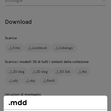
Download
Scarica
Foto
Lookbook
Catalogo
Scarica i modelli 3D di tutti i simboli della collezione
2D dwg
3D dwg
3D 3ds
fbx
obj
skp
Revit
Istruzioni di montaggio
BL5P23H
BL5P24H
BL5P5H