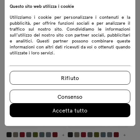
Questo sito web utilizza i cookie
Utilizziamo i cookie per personalizzare i contenuti e la
pubblicità, per offrire funzioni sociali e per analizzare il
traffico sul nostro sito. Condividiamo le informazioni
sull'utilizzo del nostro sito con partner sociali, pubblicitari
e analitici. Questi partner possono combinare queste
informazioni con altri dati ricevuti da voi o ottenuti quando
+
+
utilizzate i loro servizi.
Leo
Nora
sedia operativa
sistema di sedute modulare
427 € IVA inclusa
536.8 € IVA inclusa
Rifiuto
Da 350.00 € IVA esclusa
Da 440.00 € IVA esclusa
Consenso
Accetta tutto
+
+