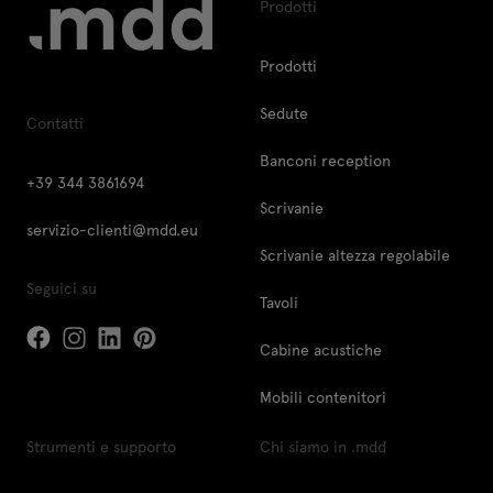
Prodotti
Prodotti
Sedute
Contatti
Banconi reception
+39 344 3861694
Scrivanie
servizio-clienti@mdd.eu
Scrivanie altezza regolabile
Seguici su
Tavoli
Cabine acustiche
Mobili contenitori
Strumenti e supporto
Chi siamo in .mdd