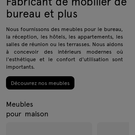
Fabricant de mobilier de
Lampes
Demandes
bureau et plus
Offre
Tamo
Nous fournissons des meubles pour le bureau,
la réception, les hôtels, les appartements, les
Tous les meubles
salles de réunion ou les terrasses. Nous aidons
à concevoir des intérieurs modernes où
l'esthétique et le confort d'utilisation sont
importants.
Découvrez nos meubles
Meubles
bureau
pour
jardin
restaurant
maison