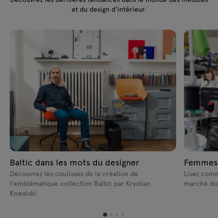
et du design d'intérieur.
Baltic dans les mots du designer
Femmes s
Découvrez les coulisses de la création de
Lisez comm
l'emblématique collection Baltic par Krystian
marché du 
Kowalski.