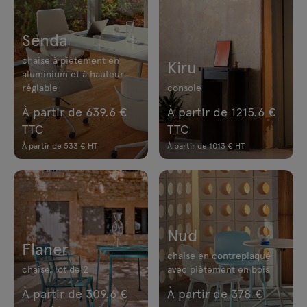
Senda
chaise à piètement en
Kiru
aluminium et à hauteur
réglable
console
À partir de 639.6 €
À partir de 1215.6 €
TTC
TTC
À partir de 533 € HT
À partir de 1013 € HT
Nud
Flaner
chaise en contreplaqué
chaise, lot de 2
avec piètement en bois
À partir de 309.6 €
À partir de 378 €