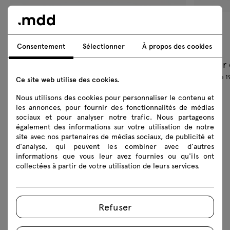
Artiko
Linka
Consentement
Sélectionner
À propos des cookies
canapé
canapé
À partir de 3921.6 € TTC
À partir
À partir de 3268 € HT
À partir de 
Ce site web utilise des cookies.
Nous utilisons des cookies pour personnaliser le contenu et
les annonces, pour fournir des fonctionnalités de médias
sociaux et pour analyser notre trafic. Nous partageons
également des informations sur votre utilisation de notre
site avec nos partenaires de médias sociaux, de publicité et
Témoignages
d'analyse, qui peuvent les combiner avec d'autres
informations que vous leur avez fournies ou qu'ils ont
collectées à partir de votre utilisation de leurs services.
Lucille Avice, MA3 DESIGN, Paris
Refuser
Nous recommandons le site .mdd – c'est un