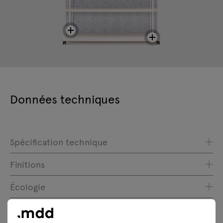
Données techniques
Spécification technique
Finitions
Écologie