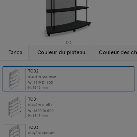
Lampes
Demandes
Offre
Tamo
Tous les meubles
1
/
5
Tanca
Couleur du plateau
Couleur des ch
TC02
ètagère convexe
W:
1419
D:
603
H:
1843
mm
TC01
ètagère droite
W:
1600
D:
500
H:
1843
mm
TC03
ètagère concave