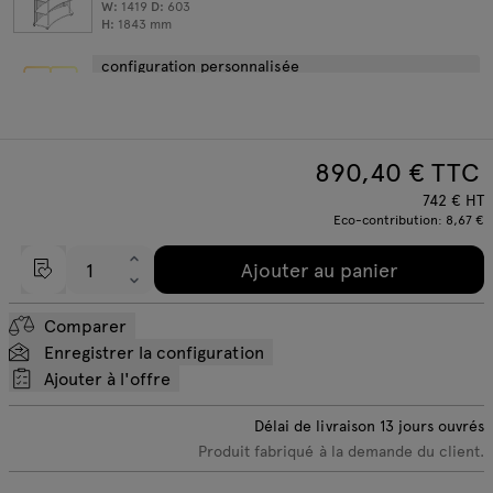
W:
1419
D:
603
H:
1843
mm
configuration personnalisée
890,40
€ TTC
742
€
HT
Eco-contribution:
8,67 €
Ajouter au panier
Comparer
Enregistrer la configuration
Ajouter à l'offre
Délai de livraison
13
jours ouvrés
Produit fabriqué à la demande du client.