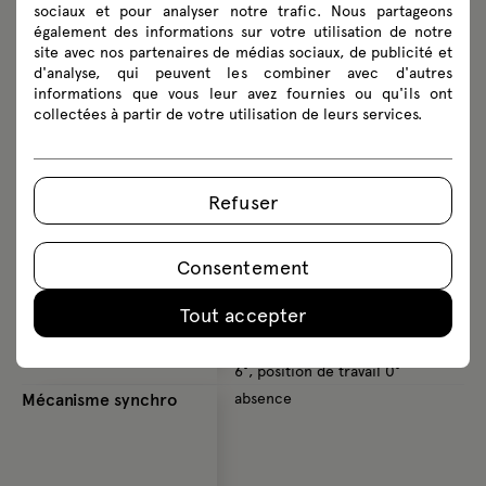
+ fixation 3D déplacement
sociaux et pour analyser notre trafic. Nous partageons
latéral - 50 mm
également des informations sur votre utilisation de notre
site avec nos partenaires de médias sociaux, de publicité et
d'analyse, qui peuvent les combiner avec d'autres
informations que vous leur avez fournies ou qu'ils ont
collectées à partir de votre utilisation de leurs services.
Assise
réglage de la profondeur 75 mm
r
Refuser
Consentement
Mécanisme auto-
Samowarzący 870
S
équilibré
5 positions de blocage du
4
Tout accepter
dossier, inclinaison du dossier
i
0° - 20°, inclinaison de l'assise
i
6°, position de travail 0°
p
Mécanisme synchro
absence
S
5
d
0