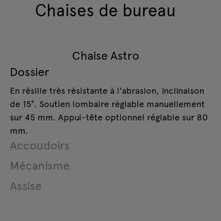
Chaises de bureau
Chaise Astro
Dossier
En résille très résistante à l'abrasion, inclinaison
de 15°. Soutien lombaire réglable manuellement
sur 45 mm. Appui-tête optionnel réglable sur 80
mm.
Accoudoirs
Mécanisme
En polyuréthane, non réglables ou réglable dans
2 directions (hauteur et profondeur).
Assise
Auto-synchro, il ajuste automatiquement la
force de retour du dossier et l’inclinaison de
En mousse injectée ignifugée d'une densité de 50
l'assise en fonction du poids de l'utilisateur.
kg/m³, tapissée.