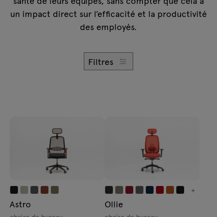
santé de leurs équipes, sans compter que cela a
Demandes
Lampes
un impact direct sur l’efficacité et la productivité
Offre
des employés.
Tamo
Filtres
Tous les meubles
+
Astro
Ollie
chaise de bureau
chaise de bureau