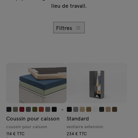
Demandes
lieu de travail.
Lampes
Offre
Tamo
Filtres
Tous les meubles
+
Coussin pour caisson
Standard
coussin pour caisson
vestiaire extension
114 € TTC
234 € TTC