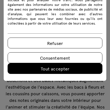
également des informations sur votre utilisation de notre
site avec nos partenaires de médias sociaux, de publicité et
d'analyse, qui peuvent les combiner avec d'autres
informations que vous leur avez fournies ou qu'ils ont
collectées à partir de votre utilisation de leurs services.
Les accessoires de rangement tels que les unités
d'extension (disponibles en plusieurs versions),
Refuser
les
paniers en feutre
ou les portes étiquettes
vous permettront de maximiser facilement la
Consentement
fonctionnalité de votre système de rangement et
donc de l'espace tout entier. Des poignées
Tout accepter
supplémentaires, des portes en verre, des
bouchons et des bases métalliques augmentent
l'esthétique de l'espace. Avec les bacs à fleurs et
les coussins pour caissons, vous pouvez apporter
des notes originales dans votre intérieur pour
l'animer et stimuler la créativité de l'équipe. Nos