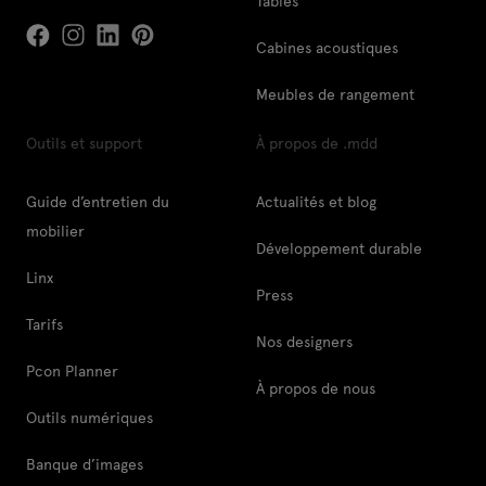
Tables
Cabines acoustiques
Meubles de rangement
Outils et support
À propos de .mdd
Guide d’entretien du
Actualités et blog
mobilier
Développement durable
Linx
Press
Tarifs
Nos designers
Pcon Planner
À propos de nous
Outils numériques
Banque d’images