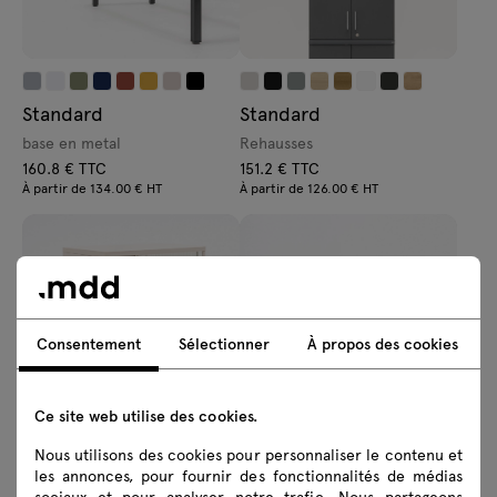
Standard
Standard
base en metal
Rehausses
160.8 € TTC
151.2 € TTC
À partir de 134.00 € HT
À partir de 126.00 € HT
Consentement
Sélectionner
À propos des cookies
Standard
Basic
Ce site web utilise des cookies.
extension sur caisson
rehausse
Nous utilisons des cookies pour personnaliser le contenu et
151.2 € TTC
228 € TTC
les annonces, pour fournir des fonctionnalités de médias
À partir de 126.00 € HT
À partir de 190.00 € HT
sociaux et pour analyser notre trafic. Nous partageons