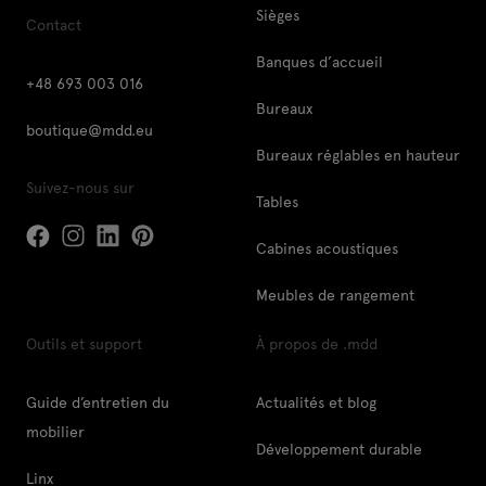
Sièges
Contact
Banques d’accueil
+48 693 003 016
Bureaux
boutique@mdd.eu
Bureaux réglables en hauteur
Suivez-nous sur
Tables
Cabines acoustiques
Meubles de rangement
Outils et support
À propos de .mdd
Guide d’entretien du
Actualités et blog
mobilier
Développement durable
Linx