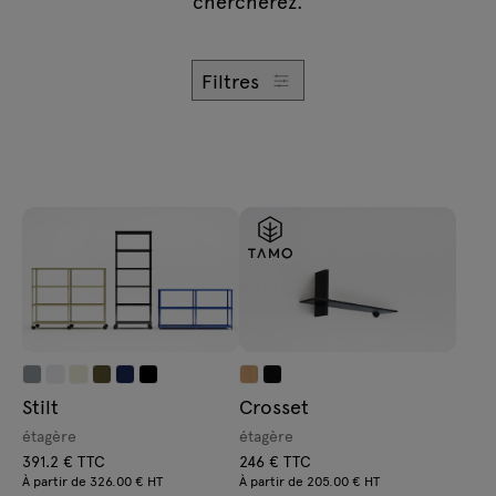
chercherez.
Demandes
Lampes
Offre
Tamo
Filtres
Tous les meubles
Stilt
Crosset
étagère
étagère
391.2 € TTC
246 € TTC
À partir de 326.00 € HT
À partir de 205.00 € HT