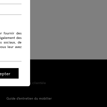
r fournir des
 également des
as sociaux, de
vous leur avez
epter
Outils et service clientèle
Guide d’entretien du mobilier