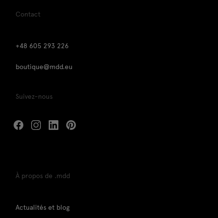
Contact
+48 605 293 226
boutique@mdd.eu
Suivez-nous
À propos de .mdd
Actualités et blog