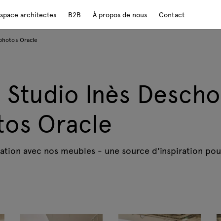
space architectes
B2B
À propos de nous
Contact
photos Oracle
Studio Inès Descho
tos Oracle
sation avec nos meubles - une source d'inspiration pou