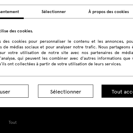
sentement
Sélectionner
À propos des cookies
ilise des cookies.
Artiko
Artiko
ns des cookies pour personnaliser le contenu et les annonces, pou
canapé
pouf
és de médias sociaux et pour analyser notre trafic. Nous partageons
sur votre utilisation de notre site avec nos partenaires de médi
d'analyse, qui peuvent les combiner avec d'autres informations que 
'ils ont collectées à partir de votre utilisation de leurs services.
user
Sélectionner
Tout acc
Produits
Tout