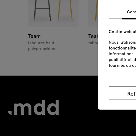
Con
Ce site web ut
Team
Team
Nous utiliso
tabouret haut
tabouret haut tapissé
fonctionnalit
polypropylène
informations 
publicité et 
fournies ou qu
Ref