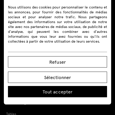
boutique@mdd.eu
Nous utilisons des cookies pour personnaliser le contenu et
les annonces, pour fournir des fonctionnalités de médias
Suivez-nous
sociaux et pour analyser notre trafic. Nous partageons
également des informations sur votre utilisation de notre
site avec nos partenaires de médias sociaux, de publicité et
d'analyse, qui peuvent les combiner avec d'autres
informations que vous leur avez fournies ou qu'ils ont
collectées à partir de votre utilisation de leurs services.
Produits
Tout
Refuser
Sièges
Sélectionner
Banques d’accueil
Tout accepter
Bureaux
Bureaux réglables en hauteur
Tables