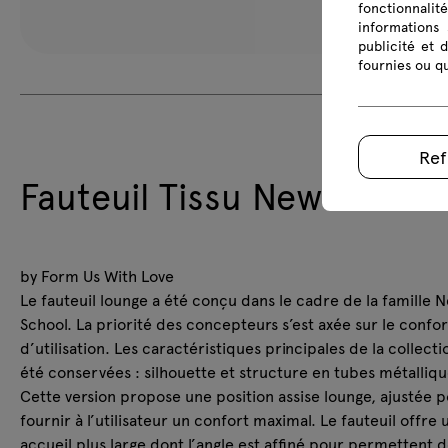
fonctionnalit
informations 
publicité et 
fournies ou qu
Ref
Fauteuil Tissu New Schoo
by Form Us With Love
Le fauteuil lounge a été conçu dans le cadre de la famille 
School. La priorité des concepteurs s’est axée sur le confor
d’utilisation. Les caractéristiques principales de la collecti
été conservées : silhouette et structure en tubes métalliqu
Cette version propose une position assise lounge, ajustée 
fournir à l’utilisateur un confort maximal. Le fauteuil offre 
accueil plus large dont l’angle est affiné pour permettent 