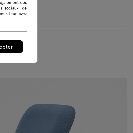
 également des
as sociaux, de
vous leur avez
epter