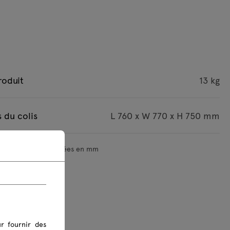
roduit
13 kg
 du colis
L 760 x W 770 x H 750 mm
mensions sont indiquées en mm
r fournir des