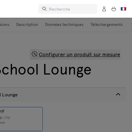
sions
Description
Données techniques
Téléchargements
Configurer un produit sur mesure
chool Lounge
l Lounge
01F
D:
770
mm