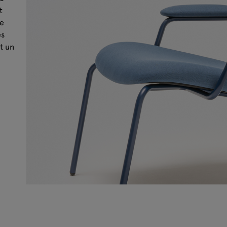
t
te
es
ut un