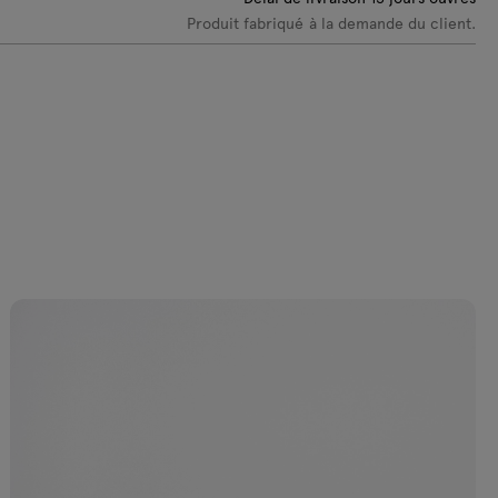
Produit fabriqué à la demande du client.
C-0219 Olive
VC-0237
VC-0238
VC-0239 Bleu
Jaune clair
Jaune
foncé