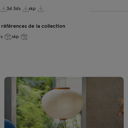
3d 3ds
skp
VC-0236 Vert
V
foncé
 références de la collection
ds
skp