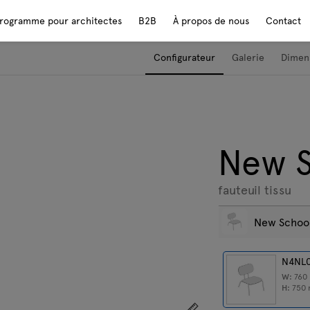
rogramme pour architectes
B2B
À propos de nous
Contact
Configurateur
Galerie
Dimen
New S
fauteuil tissu
New Schoo
N4NL
W:
760
H:
750
Afficher les dimensions