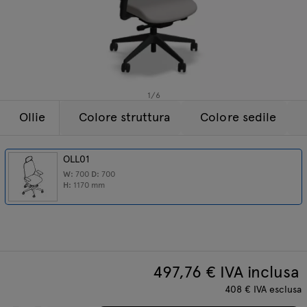
Lampade
Tamo
Tutti i mobili
1
/
6
Ollie
Colore struttura
Colore sedile
OLL01
W:
700
D:
700
H:
1170
mm
497,76
€ IVA inclusa
408
€
IVA esclusa