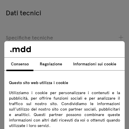
Dati tecnici
Specifiche tecniche
Finiture
Ecologia
Consenso
Regolazione
Informazioni sui cookie
Questo sito web utilizza i cookie
Download
Utilizziamo i cookie per personalizzare i contenuti e la
pubblicità, per offrire funzioni sociali e per analizzare il
traffico sul nostro sito. Condividiamo le informazioni
Scarica
sull'utilizzo del nostro sito con partner sociali, pubblicitari
e analitici. Questi partner possono combinare queste
Regole di sicurezza
informazioni con altri dati ricevuti da voi o ottenuti quando
utilizzate i loro servizi.