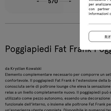
per analizzare
con partner 
informazioni co
Rif
Poggiapiedi Fat Frank Pog
da Krystian Kowalski
Elemento complementare necessario per comporre un set
confortevole. Il poggiapiedi Fat Frank è l'estensione della 
conosciuta serie di poltrone lounge che eleva la sensazione
relax a un livello completamente nuovo. Il poggiapiedi può 
utilizzato come pezzo autonomo, essendo una decorazione
funzionale dell'interno, o insieme alle poltrone Fat Frank pe
un'esperienza utente completa. Disponibile in numerosi tes