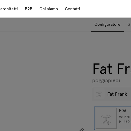
rchitetti
B2B
Chi siamo
Contatti
Configuratore
G
Fat F
poggiapiedi
Fat Frank
F06
W:
57
H:
460
Mostra le dimensioni