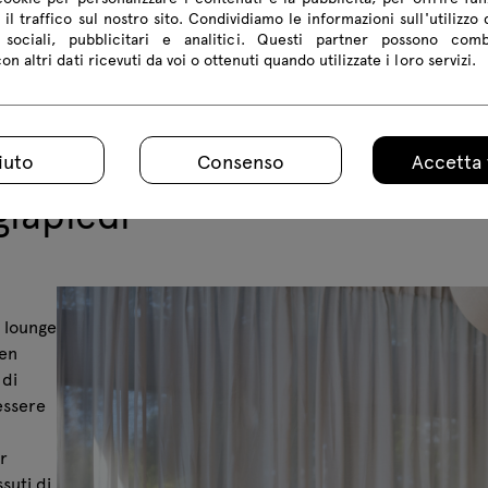
 il traffico sul nostro sito. Condividiamo le informazioni sull'utilizzo 
sociali, pubblicitari e analitici. Questi partner possono com
n altri dati ricevuti da voi o ottenuti quando utilizzate i loro servizi.
iuto
Consenso
Accetta 
giapiedi
 lounge
ben
 di
essere
r
suti di