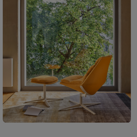
-63055
A-63127
A-64117 Rosa
A-60141 Grigio
rancione
Mandarino
chiaro
chiaro
hiaro
* 22 giorni
 22 giorni
lavorativi
avorativi
-64255 Rosa
A-65037 Viola
A-65142
A-66095 Blu
Lavanda chiara
pastello
-60334
A-66250
A-66063
A-66086
rigio-blu
Azzurro
Azzurro chiaro
Azzurro
pastello
* 22 giorni
* 22 giorni
lavorativi
lavorativi
-66140 Jeans
A-66123 Blu
A-66062 Blu
A-66041
lu
notte
* 22 giorni
Cobalto
lavorativi
* 22 giorni
lavorativi