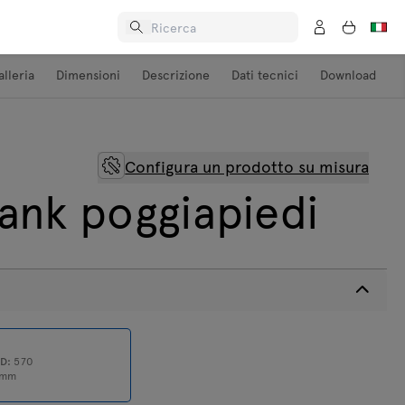
alleria
Dimensioni
Descrizione
Dati tecnici
Download
Configura un prodotto su misura
rank poggiapiedi
0
D:
570
mm