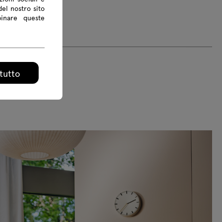
del nostro sito
binare queste
tutto