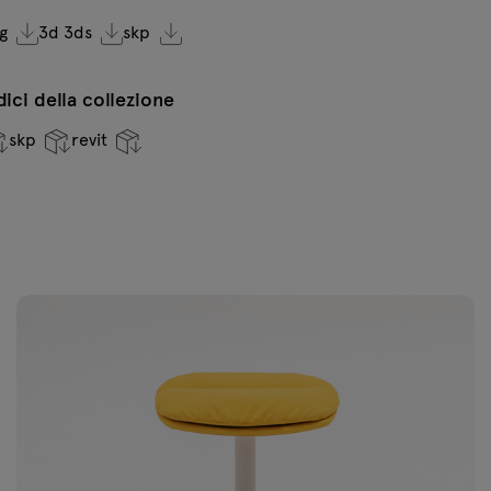
*
g
3d 3ds
skp
l
ndici della collezione
A-61166 Giallo
A
mostarda
s
skp
revit
* 22 giorni
lavorativi
A-61163
A
Grigio-
G
Marrone
*
* 22 giorni
l
lavorativi
A-64092
A
Bordeaux
R
* 22 giorni
lavorativi