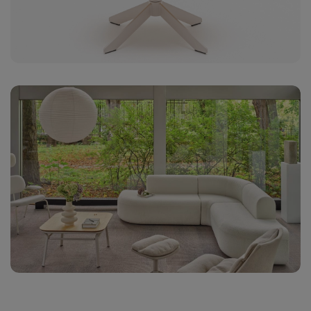
A-63034
A
Arancione
A
scuro
c
* 22 giorni
*
lavorativi
l
A-61269 Rosso
A
mattone
A-66249 Ice
A
white
G
A-66125
A
Azzurro
b
* 22 giorni
lavorativi