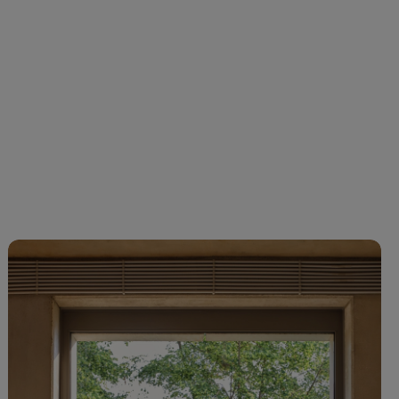
 22 giorni
* 22 giorni
avorativi
lavorativi
-61110 Beige
A-61270 Seppia
A-61272 Bruno
A-61271 Terra
curo
rossiccio
d`ombra
-60142
A-61165
A-61164
A-63033
rafite chiaro
Marrone scuro
Marrone
Marrone chiaro
 22 giorni
* 22 giorni
* 22 giorni
* 22 giorni
avorativi
lavorativi
lavorativi
lavorativi
-64089
A-64105
A-64093
A-63057
osso
Bordeaux
Rosso chiaro
Ruggine
chiaro
* 22 giorni
* 22 giorni
* 22 giorni
lavorativi
lavorativi
lavorativi