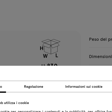
A-66057 Blu
A
inchiostro
m
* 22 giorni
lavorativi
Peso del p
A-67030 Verde
A
mare
b
Dimensioni
A-68275 Verde
A
Tutte le dimen
pastello
c
so
Regolazione
Informazioni sui cookie
b utilizza i cookie
cookie per personalizzare i contenuti e la pubblicità, per offrire fun