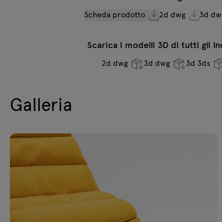
Scheda prodotto
2d dwg
3d dw
Scarica i modelli 3D di tutti gli i
2d dwg
3d dwg
3d 3ds
Galleria