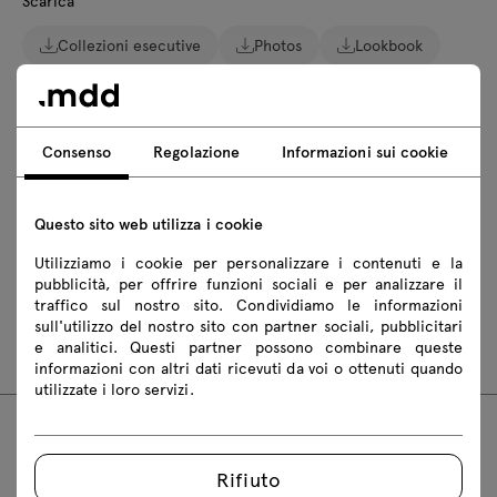
Scarica
Collezioni esecutive
Photos
Lookbook
Catalogo
Scarica i modelli 3D di tutti i simboli della collezione
Consenso
Regolazione
Informazioni sui cookie
2D dwg
3D dwg
3D 3ds
fbx
Questo sito web utilizza i cookie
skp
Utilizziamo i cookie per personalizzare i contenuti e la
pubblicità, per offrire funzioni sociali e per analizzare il
Istruzioni di montaggio
traffico sul nostro sito. Condividiamo le informazioni
sull'utilizzo del nostro sito con partner sociali, pubblicitari
MIT22
MIT35
e analitici. Questi partner possono combinare queste
informazioni con altri dati ricevuti da voi o ottenuti quando
utilizzate i loro servizi.
Prodotti consigliati
Rifiuto