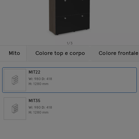
Lampade
Tamo
Tutti i mobili
1
/
3
Mito
Colore top e corpo
Colore frontale
MIT22
W:
980
D:
418
H:
1280
mm
MIT35
W:
980
D:
418
H:
1280
mm