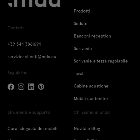
Prodotti
Sedute
Contatti
Banconi reception
+39 344 3861694
Scrivanie
servizio-clienti@mdd.eu
Scrivanie altezza regolabile
Seguici su
Tavoli
Cabine acustiche
Mobili contenitori
Strumenti e supporto
Chi siamo in .mdd
Cura adeguata dei mobili
Novità e Blog