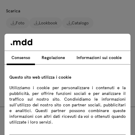
Scarica
Foto
Lookbook
Catalogo
Scarica i modelli 3D di tutti i simboli della collezione
2D dwg
3D dwg
3D 3ds
fbx
Consenso
Regolazione
Informazioni sui cookie
obj
skp
BIM
Revit
Questo sito web utilizza i cookie
Istruzioni di montaggio
Utilizziamo i cookie per personalizzare i contenuti e la
N1N08KF
pubblicità, per offrire funzioni sociali e per analizzare il
traffico sul nostro sito. Condividiamo le informazioni
sull'utilizzo del nostro sito con partner sociali, pubblicitari
e analitici. Questi partner possono combinare queste
informazioni con altri dati ricevuti da voi o ottenuti quando
utilizzate i loro servizi.
Prodotti consigliati