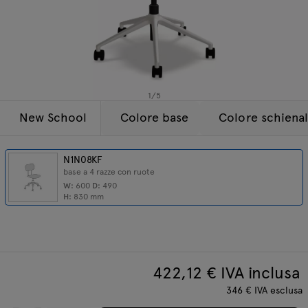
Lampade
Tamo
Tutti i mobili
1
/
5
New School
Colore base
Colore schienal
N1N08KF
base a 4 razze con ruote
W:
600
D:
490
H:
830
mm
422,12
€ IVA inclusa
346
€
IVA esclusa