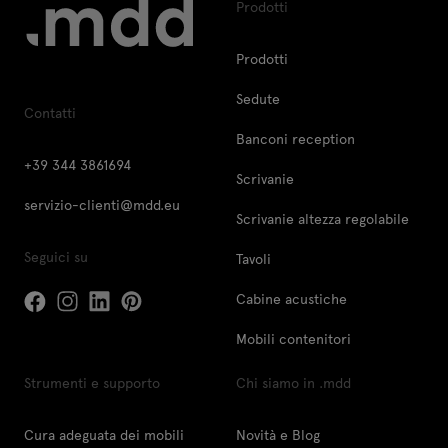
Prodotti
Prodotti
Sedute
Contatti
Banconi reception
+39 344 3861694
Scrivanie
servizio-clienti@mdd.eu
Scrivanie altezza regolabile
Seguici su
Tavoli
Cabine acustiche
Mobili contenitori
Strumenti e supporto
Chi siamo in .mdd
Cura adeguata dei mobili
Novità e Blog