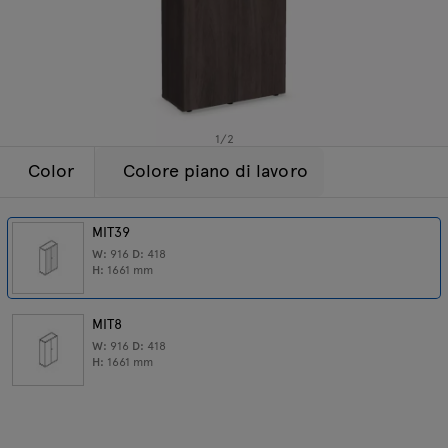
Lampade
Tamo
Tutti i mobili
1
/
2
Color
Colore piano di lavoro
MIT39
W:
916
D:
418
H:
1661
mm
MIT8
W:
916
D:
418
H:
1661
mm