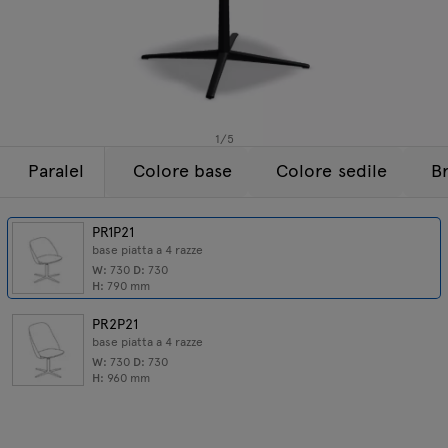
Lampade
Tamo
Tutti i mobili
1
/
5
Paralel
Colore base
Colore sedile
Br
PR1P21
base piatta a 4 razze
W:
730
D:
730
H:
790
mm
PR2P21
base piatta a 4 razze
W:
730
D:
730
H:
960
mm