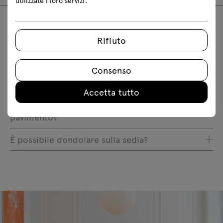
utilizzate i loro servizi.
FAQ
Rifiuto
Consenso
Di quanto si inclinano le poltrone Paralel?
Accetta tutto
I piedi di una sedia possono lasciare segni sul
pavimento?
È possibile dondolare sulla sedia?