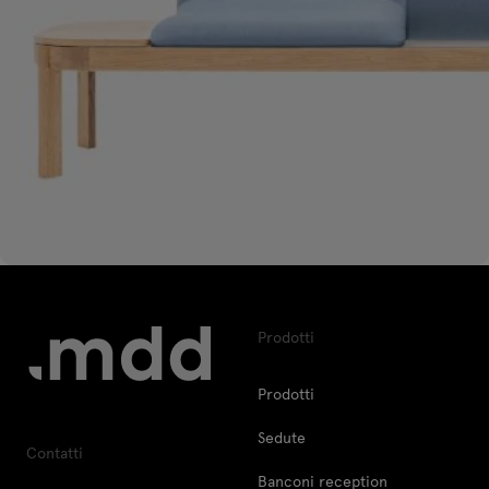
Prodotti
Prodotti
Sedute
Contatti
Banconi reception