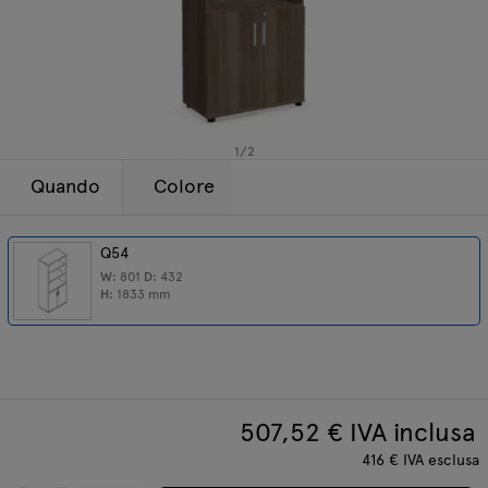
Lampade
Tamo
Tutti i mobili
1
/
2
Quando
Colore
Q54
W:
801
D:
432
H:
1833
mm
507,52
€ IVA inclusa
416
€
IVA esclusa