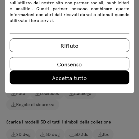
sull'utilizzo del nostro sito con partner sociali, pubblicitari
Specifiche tecniche
e analitici. Questi partner possono combinare queste
informazioni con altri dati ricevuti da voi o ottenuti quando
Finiture
utilizzate i loro servizi.
Ecologia
Rifiuto
Download
Consenso
Accetta tutto
Scarica
Foto
Lookbook
Catalogo
Regole di sicurezza
Scarica i modelli 3D di tutti i simboli della collezione
2D dwg
3D dwg
3D 3ds
fbx