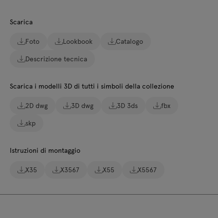
Scarica
Foto
Lookbook
Catalogo
Descrizione tecnica
Scarica i modelli 3D di tutti i simboli della collezione
2D dwg
3D dwg
3D 3ds
fbx
skp
Istruzioni di montaggio
X35
X3567
X55
X5567