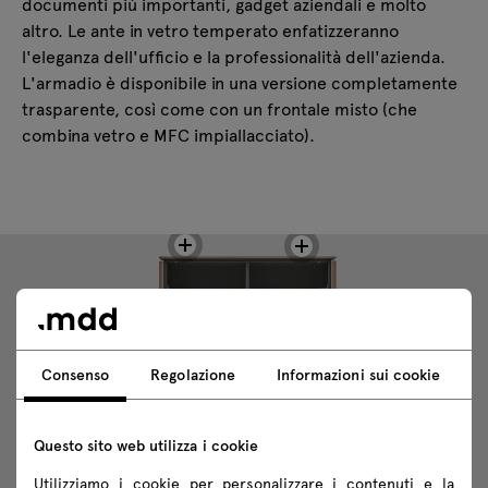
documenti più importanti, gadget aziendali e molto
altro. Le ante in vetro temperato enfatizzeranno
l'eleganza dell'ufficio e la professionalità dell'azienda.
L'armadio è disponibile in una versione completamente
trasparente, così come con un frontale misto (che
combina vetro e MFC impiallacciato).
Consenso
Regolazione
Informazioni sui cookie
Questo sito web utilizza i cookie
Utilizziamo i cookie per personalizzare i contenuti e la