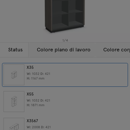
Lampade
Tamo
Tutti i mobili
1
/
4
Status
Colore piano di lavoro
Colore co
X35
W:
1032
D:
421
H:
1167
mm
X55
W:
1032
D:
421
H:
1871
mm
X3567
W:
2008
D:
421