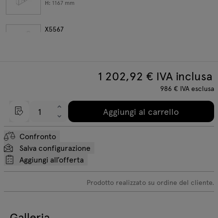
H:
1167
mm
X5567
W:
2008
D:
421
H:
1871
mm
1 202,92
€ IVA inclusa
986
€
IVA esclusa
Aggiungi al carrello
Confronto
Salva configurazione
Aggiungi all’offerta
Prodotto realizzato su ordine del cliente.
Galleria