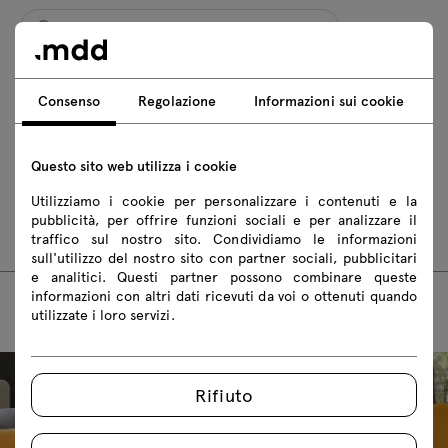
ZW592
ZW594
ZW596
ZW598
Consenso
Regolazione
Informazioni sui cookie
ZW692
ZW694
ZW696
ZW698
ZW792
ZW794
ZW796
ZW798
Questo sito web utilizza i cookie
ZW892
ZW894
ZW896
ZW898
Utilizziamo i cookie per personalizzare i contenuti e la
pubblicità, per offrire funzioni sociali e per analizzare il
ZW992
ZW994
ZW996
ZW998
traffico sul nostro sito. Condividiamo le informazioni
sull'utilizzo del nostro sito con partner sociali, pubblicitari
e analitici. Questi partner possono combinare queste
informazioni con altri dati ricevuti da voi o ottenuti quando
utilizzate i loro servizi.
Rifiuto