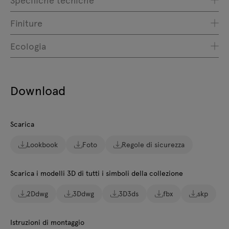
Finiture
Ecologia
Download
Scarica
Lookbook
Foto
Regole di sicurezza
Scarica i modelli 3D di tutti i simboli della collezione
2Ddwg
3Ddwg
3D3ds
fbx
skp
Istruzioni di montaggio