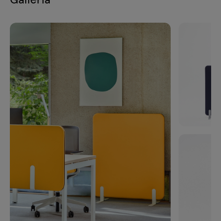
W:
790
D:
40
H:
1450
mm
ZW696
classe acustica A
W:
690
D:
40
H:
1650
mm
ZW598
classe acustica A
W:
590
D:
40
H:
1850
mm
ZW992
classe acustica A
W:
990
D:
40
H:
1250
mm
ZW894
classe acustica A
W:
890
D:
40
H:
1450
mm
ZW796