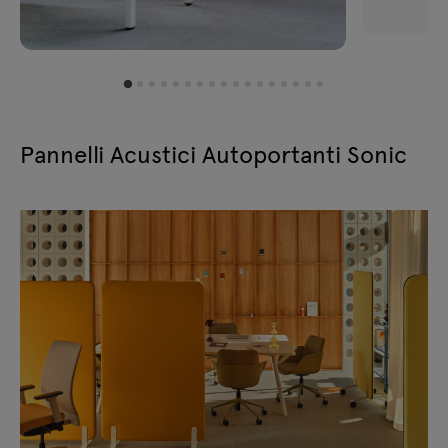
classe acustica A
W:
790
D:
40
H:
1650
mm
ZW698
classe acustica A
W:
690
D:
40
H:
1850
mm
Pannelli Acustici Autoportanti Sonic
ZW994
classe acustica A
W:
990
D:
40
H:
1450
mm
ZW896
classe acustica A
W:
890
D:
40
H:
1650
mm
ZW798
classe acustica A
W:
790
D:
40
H:
1850
mm