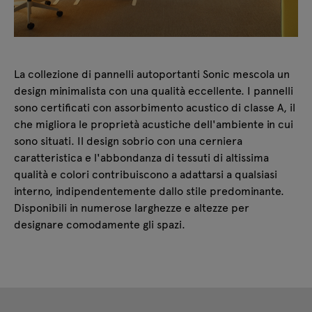
ZW996
classe acustica A
W:
990
D:
40
H:
1650
mm
ZW898
La collezione di pannelli autoportanti Sonic mescola un
classe acustica A
design minimalista con una qualità eccellente. I pannelli
W:
890
D:
40
H:
1850
mm
sono certificati con assorbimento acustico di classe A, il
che migliora le proprietà acustiche dell'ambiente in cui
ZW998
sono situati. Il design sobrio con una cerniera
classe acustica A
caratteristica e l'abbondanza di tessuti di altissima
W:
990
D:
40
H:
1850
mm
qualità e colori contribuiscono a adattarsi a qualsiasi
interno, indipendentemente dallo stile predominante.
Disponibili in numerose larghezze e altezze per
designare comodamente gli spazi.