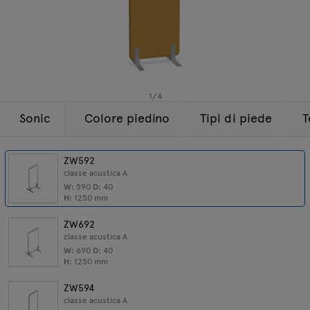
Lampade
Tamo
Tutti i mobili
1
/
4
Sonic
Colore piedino
Tipi di piede
T
ZW592
classe acustica A
W:
590
D:
40
H:
1250
mm
ZW692
classe acustica A
W:
690
D:
40
H:
1250
mm
ZW594
classe acustica A