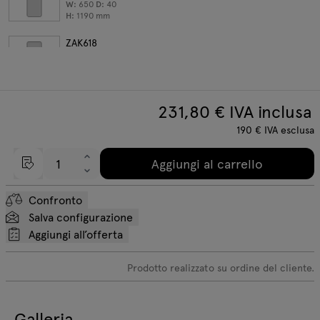
W:
650
D:
40
H:
1190
mm
ZAK618
classe acustica A
W:
650
D:
40
H:
1790
mm
231,80
€ IVA inclusa
190
€
IVA esclusa
Aggiungi al carrello
Confronto
Salva configurazione
Aggiungi all’offerta
Prodotto realizzato su ordine del cliente.
Galleria