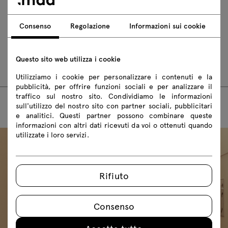
2Ddwg
3Ddwg
3D3ds
fbx
skp
Consenso
Regolazione
Informazioni sui cookie
Istruzioni di montaggio
Questo sito web utilizza i cookie
ZAK312
ZAK318
ZAK612
ZAK618
Utilizziamo i cookie per personalizzare i contenuti e la
pubblicità, per offrire funzioni sociali e per analizzare il
traffico sul nostro sito. Condividiamo le informazioni
sull'utilizzo del nostro sito con partner sociali, pubblicitari
e analitici. Questi partner possono combinare queste
informazioni con altri dati ricevuti da voi o ottenuti quando
utilizzate i loro servizi.
Rifiuto
Consenso