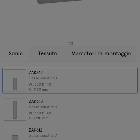
Lampade
Tamo
Tutti i mobili
1
/
3
Sonic
Tessuto
Marcatori di montaggio
ZAK312
classe acustica A
W:
350
D:
40
H:
1190
mm
ZAK318
classe acustica A
W:
350
D:
40
H:
1790
mm
ZAK612
classe acustica A