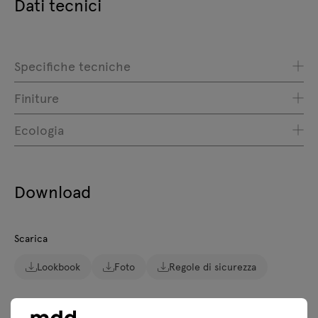
Dati tecnici
Specifiche tecniche
Finiture
Ecologia
Download
Scarica
Lookbook
Foto
Regole di sicurezza
Scarica i modelli 3D di tutti i simboli della collezione