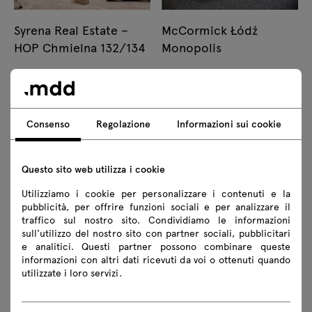
Syrena Real Estate –
McCormick Łódź
HOP Chmielna 132/134
Monopolis
Consenso
Regolazione
Informazioni sui cookie
Questo sito web utilizza i cookie
Uffici di produzione
Interni residenziali,
Utilizziamo i cookie per personalizzare i contenuti e la
Wave Bucarest
Bydgoszcz
pubblicità, per offrire funzioni sociali e per analizzare il
traffico sul nostro sito. Condividiamo le informazioni
sull'utilizzo del nostro sito con partner sociali, pubblicitari
e analitici. Questi partner possono combinare queste
informazioni con altri dati ricevuti da voi o ottenuti quando
utilizzate i loro servizi.