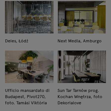
Deles, Łódź
Next Media, Amburgo
Ufficio mansardato di
Sun Tar Tarnów prog.
Budapest, Pivot270,
Kochan Wnętrza, foto
foto. Tamási Viktória
Dekorialove