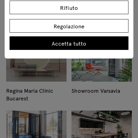
Rifiuto
Accademia degli
Colas Polska Sp. z o. o.
Infermieri e Assistenti
Varsavia
Regolazione
Medici Bucarest
Accetta tutto
Regina Maria Clinic
Showroom Varsavia
Bucarest