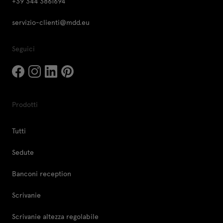
+39 344 3861694
servizio-clienti@mdd.eu
Seguici
Prodotti
Tutti
Sedute
Banconi reception
Scrivanie
Scrivanie altezza regolabile