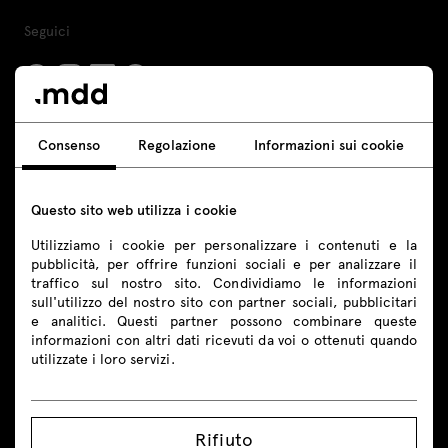
Seguici
Prodotti
Consenso
Regolazione
Informazioni sui cookie
Tutti
Questo sito web utilizza i cookie
Sedute
Utilizziamo i cookie per personalizzare i contenuti e la
pubblicità, per offrire funzioni sociali e per analizzare il
Banconi reception
traffico sul nostro sito. Condividiamo le informazioni
sull'utilizzo del nostro sito con partner sociali, pubblicitari
e analitici. Questi partner possono combinare queste
Scrivanie
informazioni con altri dati ricevuti da voi o ottenuti quando
utilizzate i loro servizi.
Scrivanie altezza regolabile
Tavoli
Rifiuto