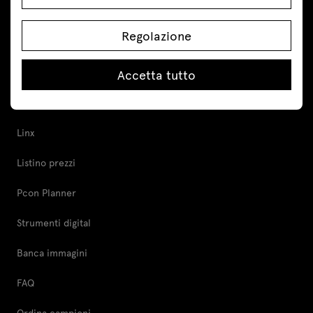
Cabine acustiche
Regolazione
Armadi e cassettiere
Strumenti e supporto
Accetta tutto
Cura adeguata dei mobili
Linx
Listino prezzi
Pcon Planner
Strumenti digital
Banca immagini
FAQ
Ordina campioni