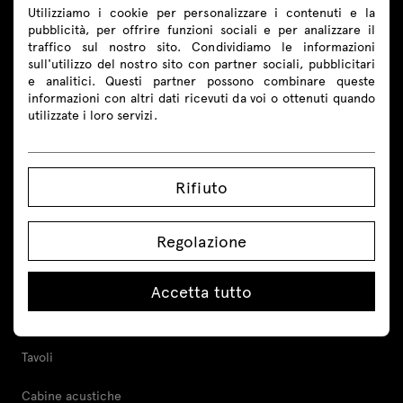
Utilizziamo i cookie per personalizzare i contenuti e la
Seguici
pubblicità, per offrire funzioni sociali e per analizzare il
traffico sul nostro sito. Condividiamo le informazioni
sull'utilizzo del nostro sito con partner sociali, pubblicitari
e analitici. Questi partner possono combinare queste
informazioni con altri dati ricevuti da voi o ottenuti quando
utilizzate i loro servizi.
Prodotti
Tutti
Rifiuto
Sedute
Regolazione
Banconi reception
Scrivanie
Accetta tutto
Scrivanie altezza regolabile
Tavoli
Cabine acustiche