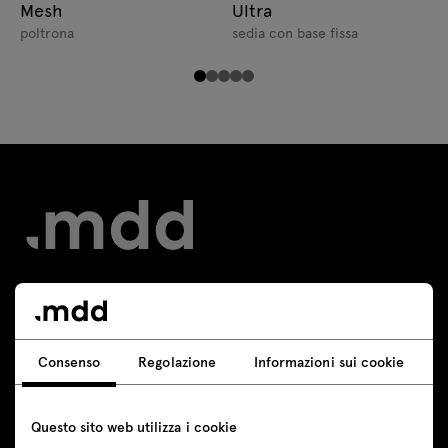
Mesh
Ultra
poltrona
sedia con base fissa
Contatto
Consenso
Regolazione
Informazioni sui cookie
+39 344 3861694
servizio-clienti@mdd.eu
Questo sito web utilizza i cookie