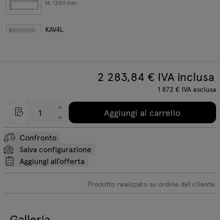
H:
1350
mm
KAV4L
W:
1290
D:
670
H:
1350
mm
2 283,84
€ IVA inclusa
1 872
€
IVA esclusa
Aggiungi al carrello
Confronto
Salva configurazione
Aggiungi all’offerta
Prodotto realizzato su ordine del cliente.
Galleria