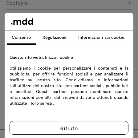
Ecologia
Download
Consenso
Regolazione
Informazioni sui cookie
Scarica
Questo sito web utilizza i cookie
Foto
Lookbook
Catalogo
Utilizziamo i cookie per personalizzare i contenuti e la
Regole di sicurezza
pubblicità, per offrire funzioni sociali e per analizzare il
traffico sul nostro sito. Condividiamo le informazioni
sull'utilizzo del nostro sito con partner sociali, pubblicitari
Scarica i modelli 3D di tutti i simboli della collezione
e analitici. Questi partner possono combinare queste
informazioni con altri dati ricevuti da voi o ottenuti quando
2D dwg
3D dwg
3D 3ds
fbx
utilizzate i loro servizi.
obj
skp
Revit
Rifiuto