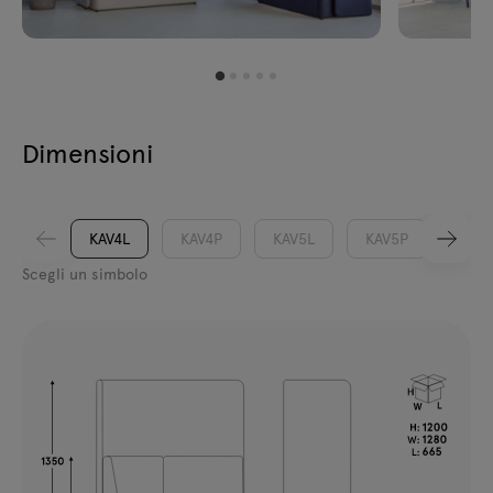
Dimensioni
KAV4L
KAV4P
KAV5L
KAV5P
Scegli un simbolo