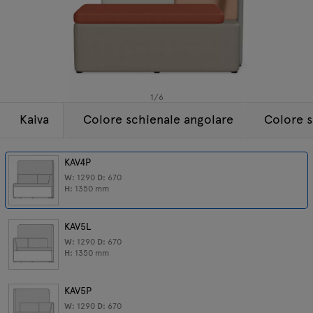
Lampade
Tamo
Tutti i mobili
1
/
6
Kaiva
Colore schienale angolare
Colore s
KAV4P
W:
1290
D:
670
H:
1350
mm
KAV5L
W:
1290
D:
670
H:
1350
mm
KAV5P
W:
1290
D:
670