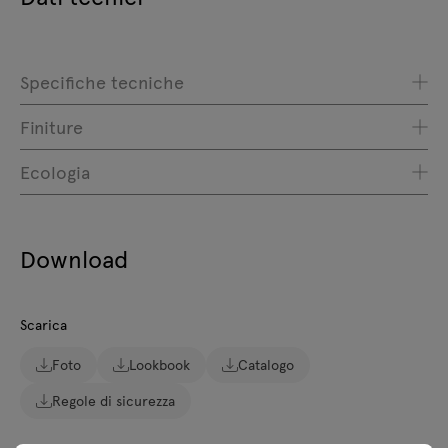
Specifiche tecniche
Finiture
Ecologia
Download
Scarica
Foto
Lookbook
Catalogo
Regole di sicurezza