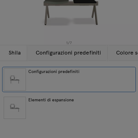
Lampade
Tamo
Tutti i mobili
1
/
7
Shila
Configurazioni predefiniti
Colore s
Configurazioni predefiniti
Elementi di espansione