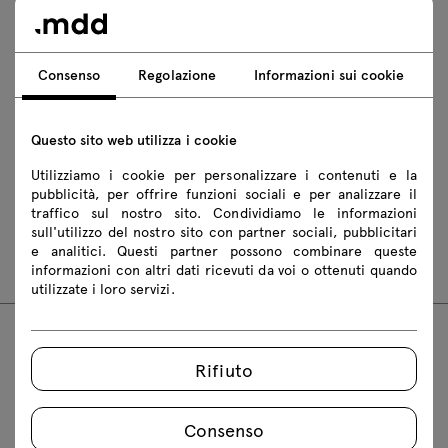
Scarica i modelli 3D di tutti i simboli della collezione
2D dwg
3D dwg
3D 3ds
fbx
Consenso
Regolazione
Informazioni sui cookie
obj
skp
BIM
Revit
Questo sito web utilizza i cookie
Istruzioni di montaggio
Utilizziamo i cookie per personalizzare i contenuti e la
SH1S1B
SH2S
SH2S1B
SH2S1B2
pubblicità, per offrire funzioni sociali e per analizzare il
traffico sul nostro sito. Condividiamo le informazioni
SH3S
SH3S1B
SH3S1B2
SH4S
sull'utilizzo del nostro sito con partner sociali, pubblicitari
e analitici. Questi partner possono combinare queste
SH1S1BR
SH2SR
informazioni con altri dati ricevuti da voi o ottenuti quando
utilizzate i loro servizi.
FAQ
Rifiuto
Consenso