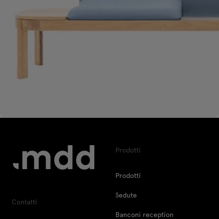
Prodotti
Prodotti
Sedute
Contatti
Banconi reception