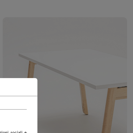
box M14E senza
x 1 p.zi., plastica
netto
zioni sociali e