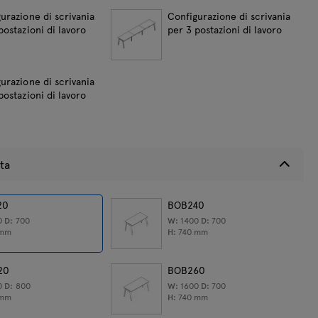
urazione di scrivania
Configurazione di scrivania
postazioni di lavoro
per 3 postazioni di lavoro
ate
l prodotto:
28,25
kg
urazione di scrivania
postazioni di lavoro
tta
20
BOB240
0
D:
700
W:
1400
D:
700
mm
H:
740
mm
20
BOB260
0
D:
800
W:
1600
D:
700
mm
H:
740
mm