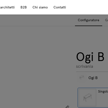
rchitetti
B2B
Chi siamo
Contatti
Configuratore
G
Ogi B
scrivania
Ogi B
Singol
Mostra le dimensioni