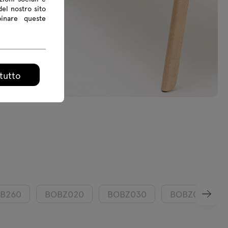
del nostro sito
binare queste
tutto
B260
BOBZ020
BOBZ030
BOBZ040