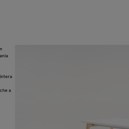
un
ania
intera
 che a