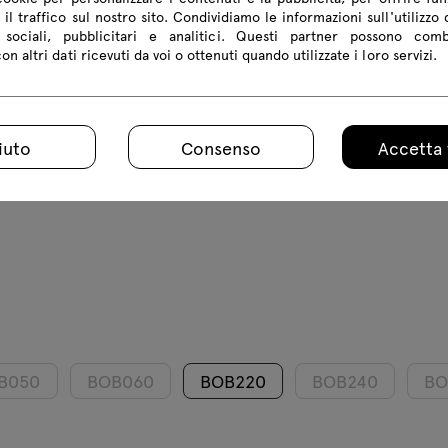
 il traffico sul nostro sito. Condividiamo le informazioni sull'utilizzo 
sociali, pubblicitari e analitici. Questi partner possono com
n altri dati ricevuti da voi o ottenuti quando utilizzate i loro servizi.
iuto
Consenso
Accetta 
B050
BOB060
BOB220
BOB240
BO