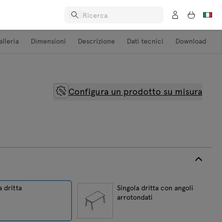
alleria
Dimensioni
Descrizione
Dati tecnici
Download
Configura un prodotto su misura
a dritta
Singola dritta con angoli
arrotondati