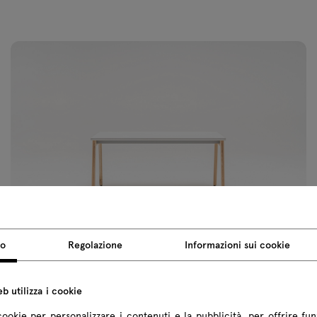
Media
prese 
+54€ 
so
Regolazione
Informazioni sui cookie
b utilizza i cookie
cookie per personalizzare i contenuti e la pubblicità, per offrire fun