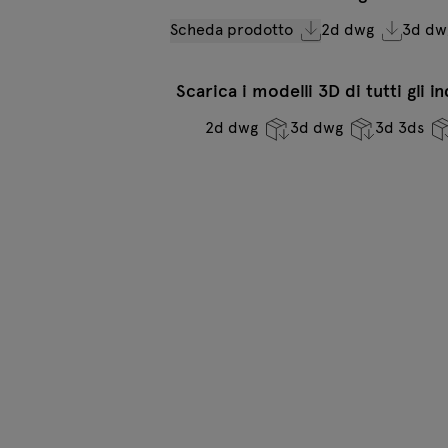
Scheda prodotto
2d dwg
3d dw
Scarica i modelli 3D di tutti gli i
2d dwg
3d dwg
3d 3ds