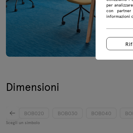
per analizzare
con partner 
informazioni co
Rif
Dimensioni
BOB020
BOB030
BOB040
BO
Scegli un simbolo