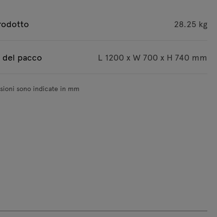
rodotto
28.25 kg
 del pacco
L 1200 x W 700 x H 740 mm
sioni sono indicate in mm