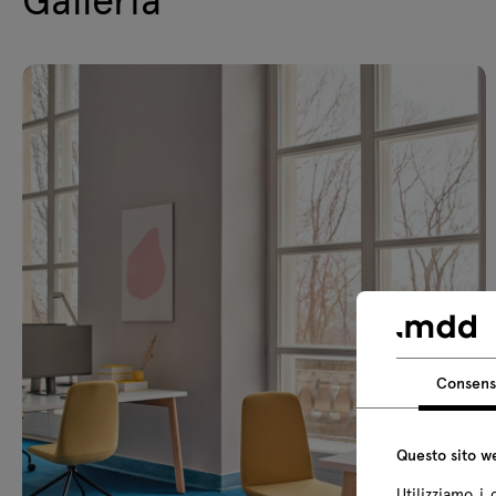
Consen
Questo sito we
Utilizziamo i 