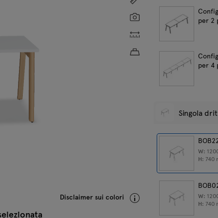
Config
Screenshot
per 2 
Dimensioni personalizz
Peso approssimativo de
Config
per 4 
Singola dri
BOB2
W:
120
H:
740
BOB0
W:
120
Disclaimer sui colori
H:
740
selezionata