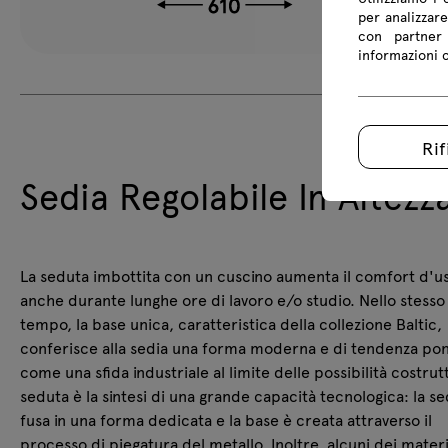
per analizzare
con partner 
informazioni co
Rif
Sedia Regolabile In Altezza
La seduta imbottita con un cuscino aumenta il comfort d'u
anche durante lunghe ore di lavoro e/o studio. Nello stesso
tempo, la base unica, caratteristica della collezione Baltic,
conferisce alla sedia una forma moderna e di tendenza po
come una sfida industriale al limite delle possibilità costrutt
seduta è la sintesi di una grande capacità tecnologica: la s
fusa in una forma dedicata e la base è creata attraverso il
processo di piegatura del metallo. Inoltre, alcuni dei materi