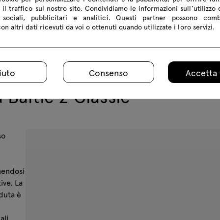
 il traffico sul nostro sito. Condividiamo le informazioni sull'utilizzo 
sociali, pubblicitari e analitici. Questi partner possono com
n altri dati ricevuti da voi o ottenuti quando utilizzate i loro servizi.
iuto
Consenso
Accetta 
 Baltic 2 Classic
so
nendosi
ive. La
eduta è
ali