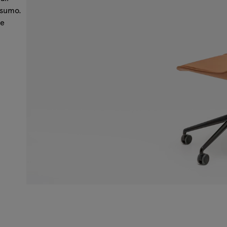
nsumo.
 e