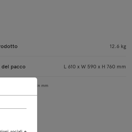
rodotto
12.6 kg
 del pacco
L 610 x W 590 x H 760 mm
sioni sono indicate in mm
zioni sociali e