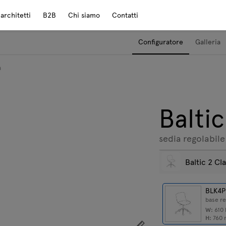
rchitetti
B2B
Chi siamo
Contatti
Configuratore
Galleria
a
Baltic
sedia regolabile 
Baltic 2 Cl
BLK4P
base re
W:
610
H:
760
Mostra le dimensioni