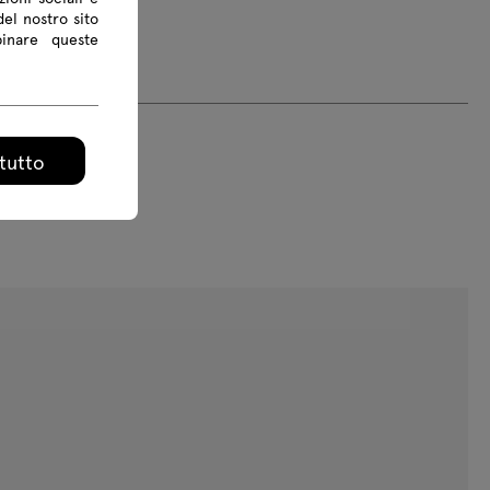
del nostro sito
binare queste
tutto