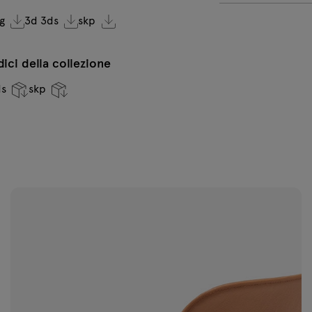
g
3d 3ds
skp
VC-0236
V
ndici della collezione
Verde scuro
o
ds
skp