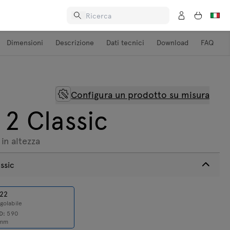
Dimensioni
Descrizione
Dati tecnici
Download
FAQ
Configura un prodotto su misura
 2 Classic
in altezza
assic
22
golabile
D:
590
mm