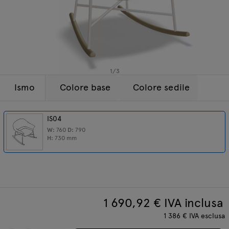
Lampade
Tamo
Tutti i mobili
1
/
3
Ismo
Colore base
Colore sedile
IS04
W:
760
D:
790
H:
730
mm
1 690,92
€ IVA inclusa
1 386
€
IVA esclusa