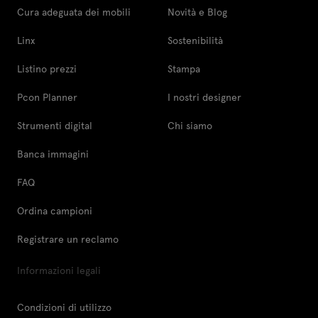
Cura adeguata dei mobili
Novità e Blog
Linx
Sostenibilità
Listino prezzi
Stampa
Pcon Planner
I nostri designer
Strumenti digital
Chi siamo
Banca immagini
FAQ
Ordina campioni
Registrare un reclamo
Informazioni legali
Condizioni di utilizzo