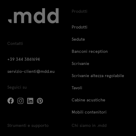
Prodotti
Prodotti
Sedute
Contatti
Banconi reception
+39 344 3861694
Scrivanie
servizio-clienti@mdd.eu
Scrivanie altezza regolabile
Seguici su
Tavoli
Cabine acustiche
Mobili contenitori
Strumenti e supporto
Chi siamo in .mdd