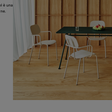
ol è una
rne.