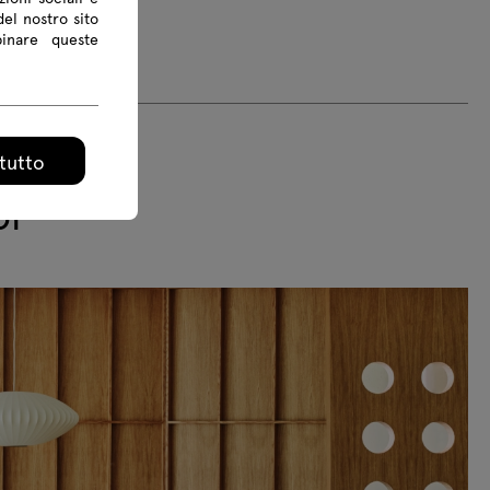
del nostro sito
binare queste
tutto
ol