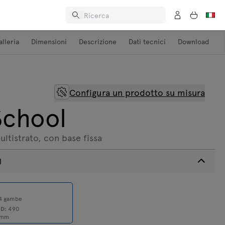
alleria
Dimensioni
Descrizione
Dati tecnici
Download
Configura un prodotto su misura
chool
ultistrato, con base fissa
l
 4 gambe
0
D:
490
mm