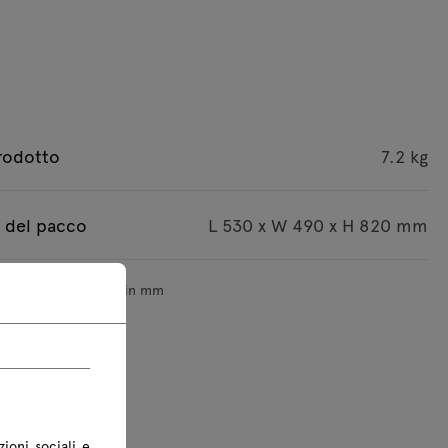
rodotto
7.2 kg
 del pacco
L 530 x W 490 x H 820 mm
sioni sono indicate in mm
zioni sociali e