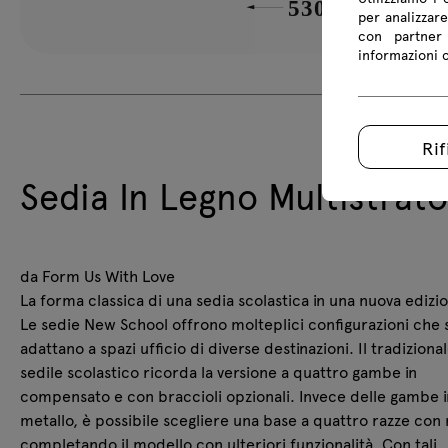
per analizzare
con partner 
informazioni co
Rif
Sedia In Legno Multistrat
da Form Us With Love
La forma classica di una sedia scolastica in una nuova edizi
Le sedie New School offrono molteplici configurazioni che s
adattano a spazi ufficio di diverse destinazioni. Il tradiziona
sedile scolastico ricorda la versione a quattro gambe in
compensato e con braccioli opzionali. Invece delle gambe i
metallo, è possibile scegliere una base a quattro razze con 
completando il modello con ulteriori funzionalità. Con tali