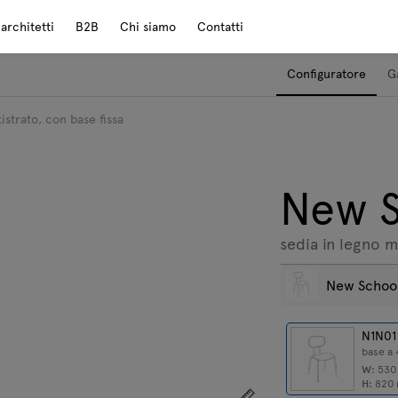
rchitetti
B2B
Chi siamo
Contatti
Configuratore
G
strato, con base fissa
New S
sedia in legno m
New Schoo
N1N01
base a
W:
53
H:
820
Mostra le dimensioni