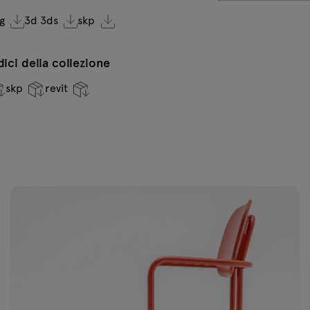
g
3d 3ds
skp
ndici della collezione
skp
revit