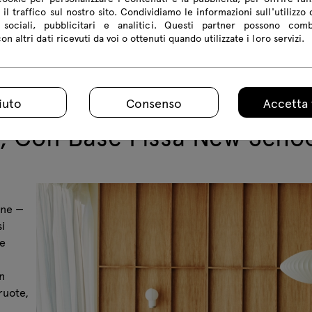
 il traffico sul nostro sito. Condividiamo le informazioni sull'utilizzo 
sociali, pubblicitari e analitici. Questi partner possono com
n altri dati ricevuti da voi o ottenuti quando utilizzate i loro servizi.
iuto
Consenso
Accetta 
o, Con Base Fissa New Scho
one —
i
le
n
ruote,