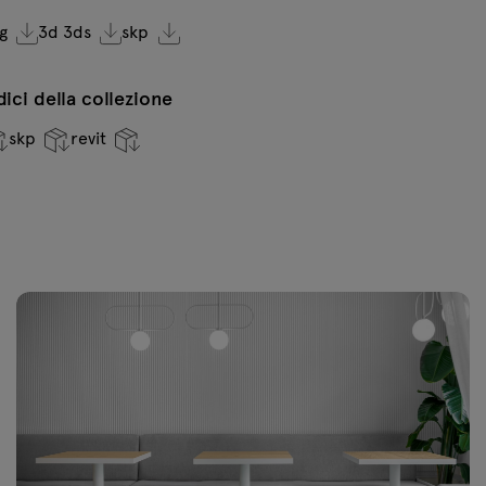
g
3d 3ds
skp
ndici della collezione
skp
revit