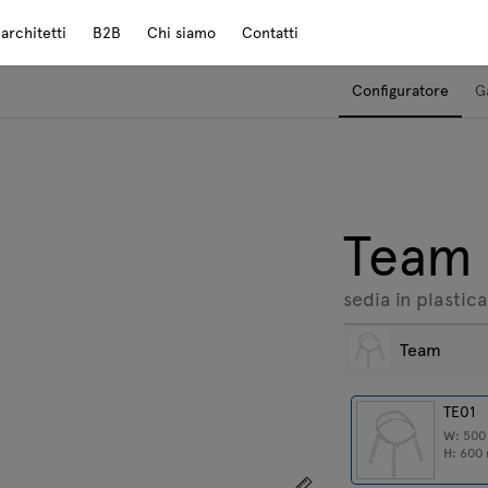
rchitetti
B2B
Chi siamo
Contatti
Configuratore
G
Team
sedia in plastica
Team
TE01
W:
50
H:
600
Mostra le dimensioni