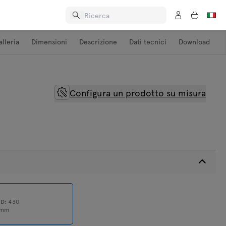
alleria
Dimensioni
Descrizione
Dati tecnici
Download
Configura un prodotto su misura
0
D:
430
mm