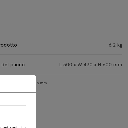
rodotto
6.2 kg
 del pacco
L 500 x W 430 x H 600 mm
sioni sono indicate in mm
zioni sociali e