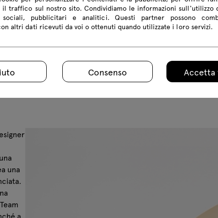
 il traffico sul nostro sito. Condividiamo le informazioni sull'utilizzo 
sociali, pubblicitari e analitici. Questi partner possono com
n altri dati ricevuti da voi o ottenuti quando utilizzate i loro servizi.
iuto
Consenso
Accetta 
designer
 una
ea una
ciata.
una
a Team
onché a