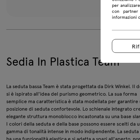
per analizzare
con partner 
informazioni co
Rif
Sedia In Plastica Team
La seduta bassa Team è stata progettata da Dirk Winkel. Il 
si è ispirato all'idea del purismo geometrico. La sua forma
semplice ma caratteristica è stata modellata per garantire
posizione di seduta confortevole. Lo schienale integrato cr
elegante struttura monoblocco incastonata su una base slan
I colori della seduta e della base possono essere scelti da 
gamma di tonalità intense in modo indipendente. La sedut
ha una funzionalità elastica e si adatta a spazi all'aperto, n