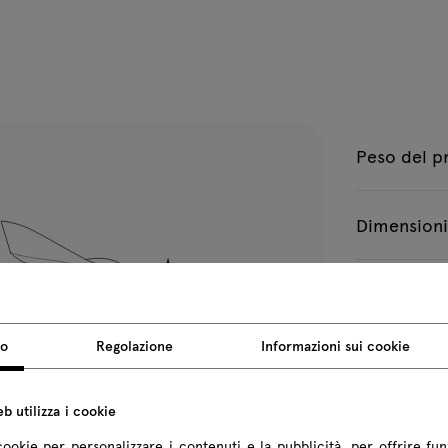
Peso del p
Dimensioni
Tutte le dimen
so
Regolazione
Informazioni sui cookie
b utilizza i cookie
cookie per personalizzare i contenuti e la pubblicità, per offrire fun