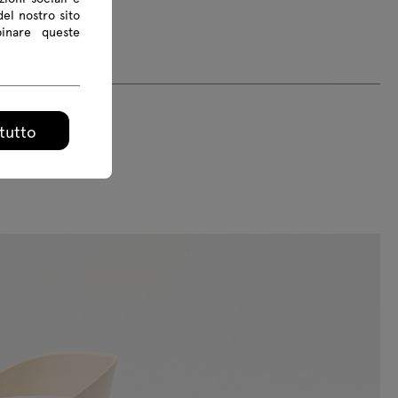
del nostro sito
binare queste
tutto