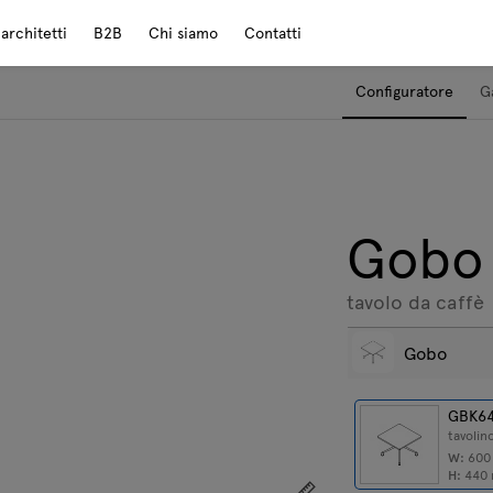
rchitetti
B2B
Chi siamo
Contatti
Configuratore
G
Gobo
tavolo da caffè
Gobo
GBK6
tavolin
W:
60
H:
440
Mostra le dimensioni