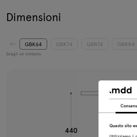
Dimensioni
GBK64
GBK74
GBR74
GBR84
Scegli un simbolo
Consen
Questo sito we
Utilizziamo i 