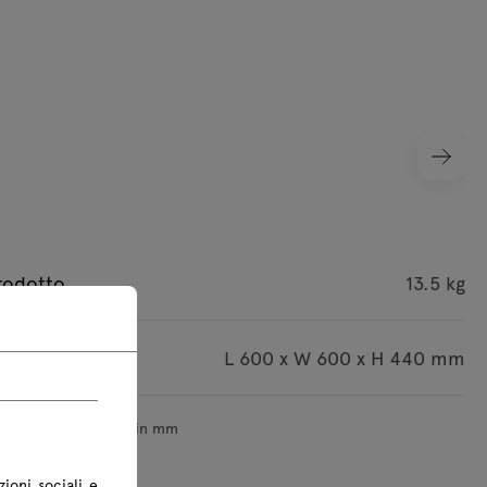
rodotto
13.5 kg
 del pacco
L 600 x W 600 x H 440 mm
sioni sono indicate in mm
zioni sociali e