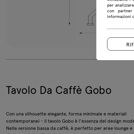
per analizzare
con partner 
informazioni co
Rif
Tavolo Da Caffè Gobo
Con una silhouette elegante, forma minimale e materiali
contemporanei - il tavolo Gobo è l'essenza del design mod
Nella versione bassa da caffè, è perfetto per aree lounge e 