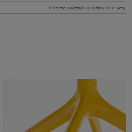
+65€ netto
+65€ netto
Prodotto realizzato su ordine del cliente.
ssenze di
Essenze di
Essenze di
Essenze di
egno
legno quercia
legno quercia
legno quercia
ordeaux RAL
ramata
naturale
nera
007
+65€ netto
+65€ netto
+65€ netto
65€ netto
ssenze di
Essenze di
Essenze di
Essenze di
egno grigio
legno rosso
legno verde
legno blu RAL
curo RAL
RAL 3016
oliva RAL 6013
5003
042
+65€ netto
+65€ netto
+65€ netto
65€ netto
ssenze di
Essenze di
egno rosso
legno giallo
arrone RAL
RAL 0807060
40404
+65€ netto
65€ netto