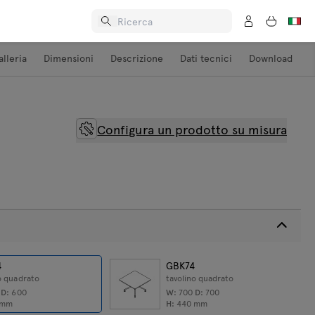
alleria
Dimensioni
Descrizione
Dati tecnici
Download
Configura un prodotto su misura
4
GBK74
o quadrato
tavolino quadrato
0
D:
600
W:
700
D:
700
mm
H:
440
mm