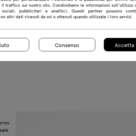
 il traffico sul nostro sito. Condividiamo le informazioni sull'utilizzo 
sociali, pubblicitari e analitici. Questi partner possono com
n altri dati ricevuti da voi o ottenuti quando utilizzate i loro servizi.
iuto
Consenso
Accetta 
erno.
sale