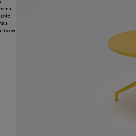
n
forma
mento
tira
te brevi