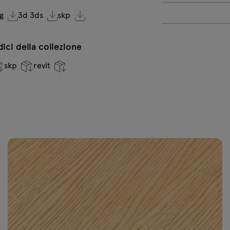
g
3d 3ds
skp
Beige
semiopaco RAL
0608005
ndici della collezione
Essenze di
E
legno bianco
l
perla RAL 1013
b
skp
revit
3
+65€ netto
+
Essenze di
E
legno grigio
l
chiaro RAL
s
7044
7
+65€ netto
+
Essenze di
E
legno beige
l
RAL 0608005
m
0
+65€ netto
+