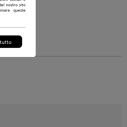
del nostro sito
binare queste
tutto