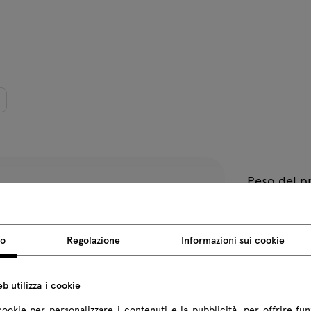
Peso del p
Dimensioni
so
Regolazione
Informazioni sui cookie
Tutte le dimen
b utilizza i cookie
cookie per personalizzare i contenuti e la pubblicità, per offrire fun