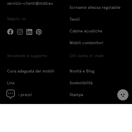
servizio-clienti@mdd.eu
Scrivanie altezza regolabile
Seguici su
Tavoli
Cabine acustiche
Mobili contenitori
Strumenti e supporto
Chi siamo in .mdd
Cura adeguata dei mobili
Novità e Blog
Linx
Sostenibilità
Listino prezzi
Stampa
Pcon Planner
I nostri designer
Strumenti digital
Chi siamo
Banca immagini