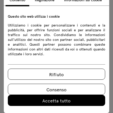
Specifiche tecniche
Finiture
Questo sito web utilizza i cookie
Utilizziamo i cookie per personalizzare i contenuti e la
Ecologia
pubblicità, per offrire funzioni sociali e per analizzare il
traffico sul nostro sito. Condividiamo le informazioni
sull'utilizzo del nostro sito con partner sociali, pubblicitari
e analitici. Questi partner possono combinare queste
Download
informazioni con altri dati ricevuti da voi o ottenuti quando
utilizzate i loro servizi.
Scarica
Rifiuto
Collezioni esecutive
Foto
Lookbook
Catalogo
Regole di sicurezza
Consenso
Scarica i modelli 3D di tutti i simboli della collezione
Accetta tutto
2D dwg
3D dwg
3D 3ds
fbx