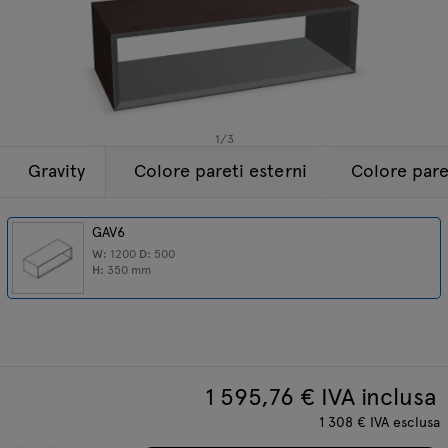
Lampade
Tamo
Tutti i mobili
1
/
3
Gravity
Colore pareti esterni
Colore paret
GAV6
W:
1200
D:
500
H:
350
mm
1 595,76
€ IVA inclusa
1 308
€
IVA esclusa