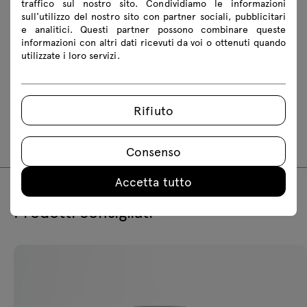
traffico sul nostro sito. Condividiamo le informazioni
Scarica i modelli 3D di tutti i simboli della collezione
sull'utilizzo del nostro sito con partner sociali, pubblicitari
e analitici. Questi partner possono combinare queste
informazioni con altri dati ricevuti da voi o ottenuti quando
2D dwg
3D dwg
3D 3ds
fbx
utilizzate i loro servizi.
obj
skp
BIM
Istruzioni di montaggio
Rifiuto
UKP9
Consenso
Accetta tutto
Prodotti consigliati