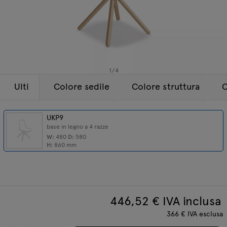
Lampade
Tamo
Tutti i mobili
1
/
4
Ulti
Colore sedile
Colore struttura
C
UKP9
base in legno a 4 razze
W:
480
D:
580
H:
860
mm
446,52
€ IVA inclusa
366
€
IVA esclusa