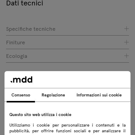
Dati tecnici
Specifiche tecniche
Finiture
Ecologia
Download
Consenso
Regolazione
Informazioni sui cookie
Scarica
Foto
Lookbook
Catalogue
Questo sito web utilizza i cookie
Regole di sicurezza
Utilizziamo i cookie per personalizzare i contenuti e la
pubblicità, per offrire funzioni sociali e per analizzare il