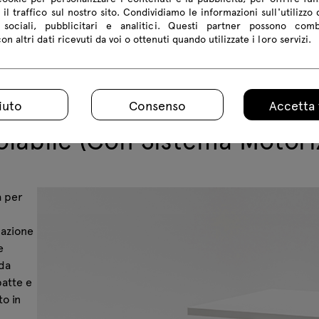
 il traffico sul nostro sito. Condividiamo le informazioni sull'utilizzo 
sociali, pubblicitari e analitici. Questi partner possono com
n altri dati ricevuti da voi o ottenuti quando utilizzate i loro servizi.
iuto
Consenso
Accetta 
olabile (Con Sistema Motori
a per
lazione
e
ida
patte e
to in