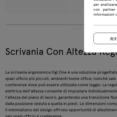
per analizzare
con partner 
informazioni co
Rif
Scrivania Con Altezza Reg
La scrivania ergonomica Ogi One è una soluzione progettat
spazi ufficio più piccoli, ambienti home office, nonché sale
conferenze dove può essere utilizzata come leggio. La rego
elettrica dell'altezza consente di impostare individualment
l'altezza del piano di lavoro, garantendo una transizione flu
dalla posizione seduta a quella in piedi. Le dimensioni com
il minimalismo del design offrono opportunità di allestimen
vari spazi ufficio e conferenze.