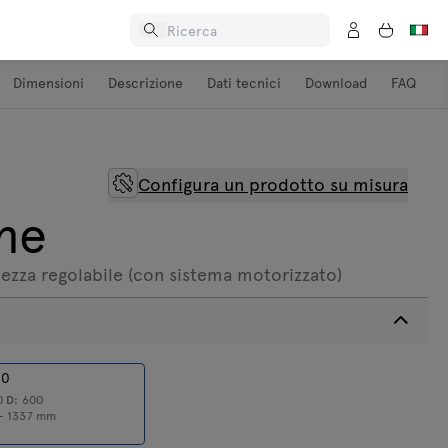
Dimensioni
Descrizione
Dati tecnici
Download
FAQ
Configura un prodotto su misura
ne
tezza regolabile (con sistema motorizzato)
00
0
D:
600
- 1337
mm