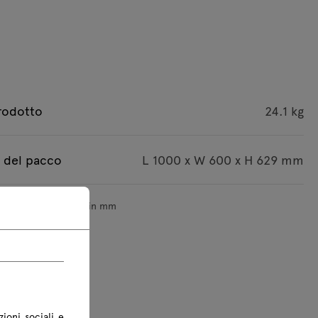
rodotto
24.1 kg
 del pacco
L 1000 x W 600 x H 629 mm
sioni sono indicate in mm
zioni sociali e