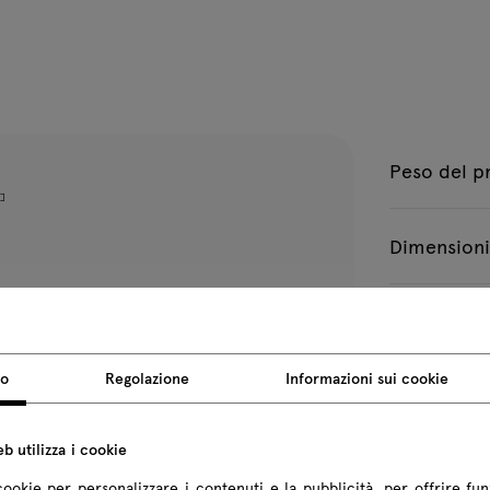
Peso del p
Dimensioni
Tutte le dimen
so
Regolazione
Informazioni sui cookie
b utilizza i cookie
cookie per personalizzare i contenuti e la pubblicità, per offrire fun