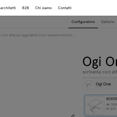
rchitetti
B2B
Chi siamo
Contatti
Configuratore
Galleria
 con altezza regolabile (con sistema motori...
Ogi O
scrivania con al
Ogi One
BOD1
W:
100
H:
629 
Mostra le dimensioni