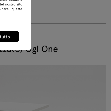
del nostro sito
binare queste
tutto
zzato) Ogi One