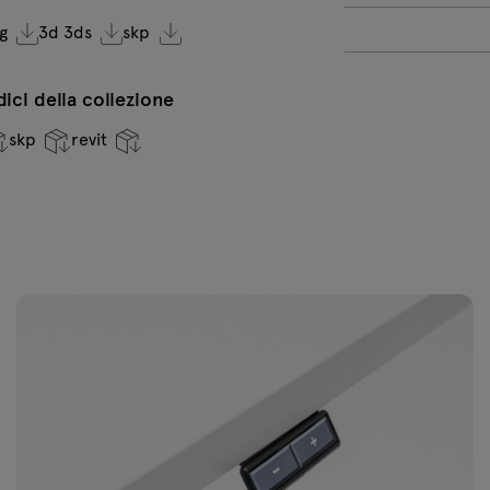
g
3d 3ds
skp
ndici della collezione
skp
revit