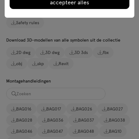
accepteer alles
Photos
Lookbook
Catalogue
Safety rules
Download 3D-modellen van alle symbolen uit de collectie
2D dwg
3D dwg
3D 3ds
fbx
obj
skp
Revit
Montagehandleidingen
BAG016
BAG017
BAG026
BAG027
BAG028
BAG036
BAG037
BAG038
BAG046
BAG047
BAG048
BAG10