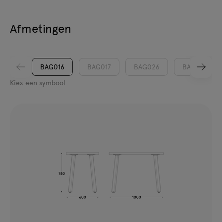
Afmetingen
BAG016
BAG017
BAG026
BAG027
Kies een symbool