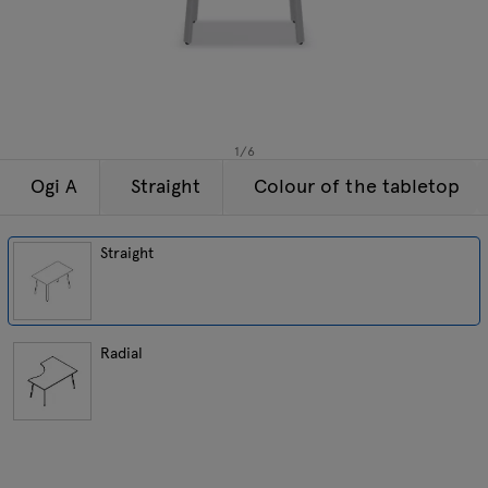
Lamps
Enquiries
Offer
Tamo
All furniture
1
/
6
Ogi A
Straight
Colour of the tabletop
Straight
Radial