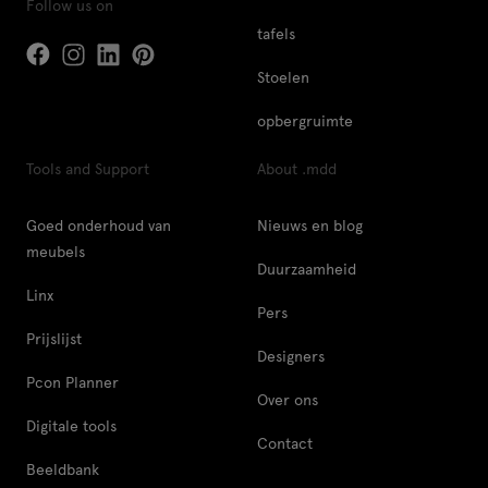
Follow us on
tafels
Stoelen
opbergruimte
Tools and Support
About .mdd
Goed onderhoud van
Nieuws en blog
meubels
Duurzaamheid
Linx
Pers
Prijslijst
Designers
Pcon Planner
Over ons
Digitale tools
Contact
Beeldbank