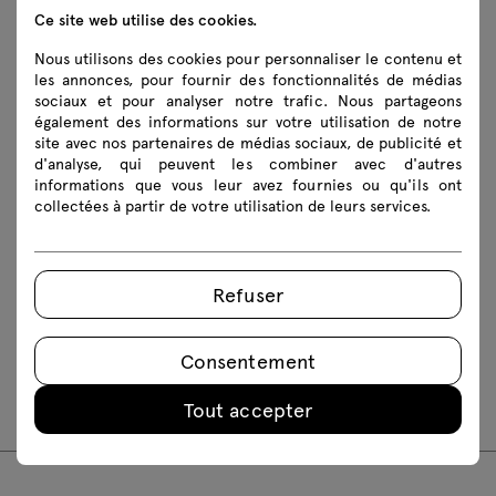
Ce site web utilise des cookies.
2Ddwg
3Ddwg
3D3ds
fbx
skp
Nous utilisons des cookies pour personnaliser le contenu et
les annonces, pour fournir des fonctionnalités de médias
Instructions de montage
sociaux et pour analyser notre trafic. Nous partageons
également des informations sur votre utilisation de notre
site avec nos partenaires de médias sociaux, de publicité et
d'analyse, qui peuvent les combiner avec d'autres
informations que vous leur avez fournies ou qu'ils ont
ZUT01
ZUT02
ZUT05
ZUT12
collectées à partir de votre utilisation de leurs services.
ZUT14
ZUT16
ZUT18
ZUT20
ZUT22
ZUT24
ZUT26
ZUT28
Refuser
ZUT29
ZUT52
ZUT54
ZUT56
ZUT58
ZUT59
ZUT32
ZUT34
Consentement
ZUT36
ZUT38
ZUT46
ZUT48
Tout accepter