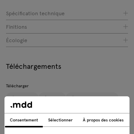
Spécification technique
Finitions
Écologie
Téléchargements
Télécharger
Lookbook
Photos
Descriptiftechnique
Règles de sécurité
Consentement
Sélectionner
À propos des cookies
Téléchargez les modèles 3D de tous les symboles de la
collection