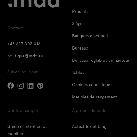
Produits
Sièges
Contact
Banques d’accueil
+48 693 003 016
Bureaux
boutique@mdd.eu
Bureaux réglables en hauteur
Suivez-nous sur
Tables
Cabines acoustiques
Meubles de rangement
Outils et support
À propos de .mdd
Guide d’entretien du
Actualités et blog
mobilier