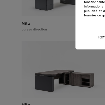
fonctionnalit
informations 
publicité et 
fournies ou qu
Mito
bureau direction
Ref
Mito