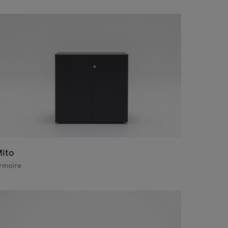
ito
rmoire