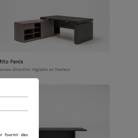
ito Fenix
ureau direction réglable en hauteur
r fournir des