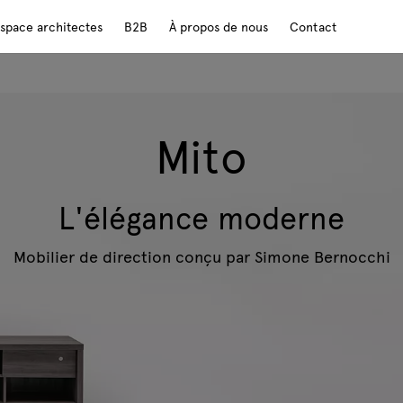
space architectes
B2B
À propos de nous
Contact
Mito
L'élégance moderne
Mobilier de direction conçu par Simone Bernocchi