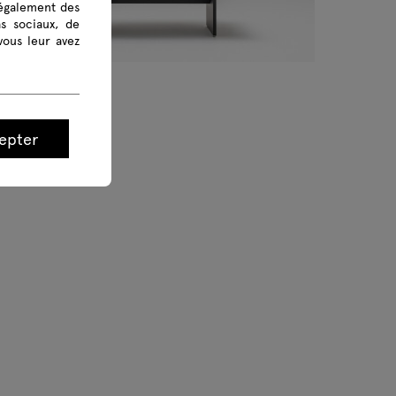
 également des
as sociaux, de
vous leur avez
ito
able direction
epter