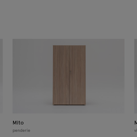
Mito
M
penderie
v