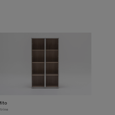
ito
itrine