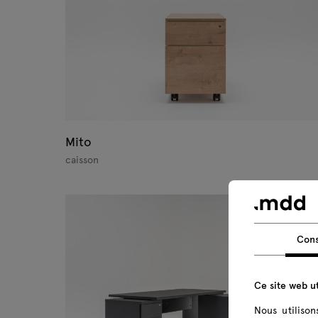
Mito
caisson
Con
Ce site web ut
Nous utiliso