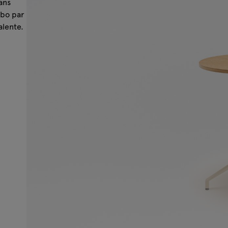
ans
obo par
alente.