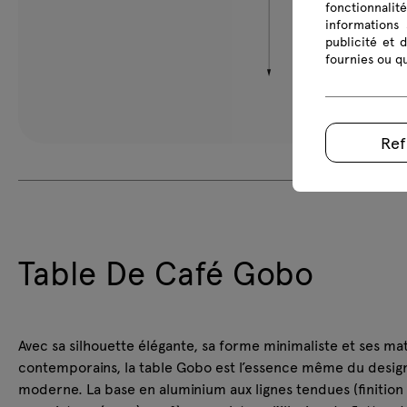
fonctionnalit
informations 
publicité et 
fournies ou qu
Ref
Table De Café Gobo
Avec sa silhouette élégante, sa forme minimaliste et ses ma
contemporains, la table Gobo est l’essence même du desig
moderne. La base en aluminium aux lignes tendues (finition 