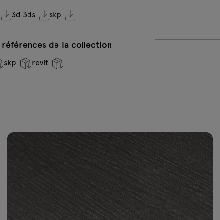
3d 3ds
skp
Beige semi-
mat RAL
0608005
Placage blanc
P
 références de la collection
perle RAL 1013
b
3
+65€ netto
skp
revit
+
Placage gris
P
clair RAL 7044
f
7
+65€ netto
+
Placage beige
P
RAL 0608005
R
+65€ netto
+