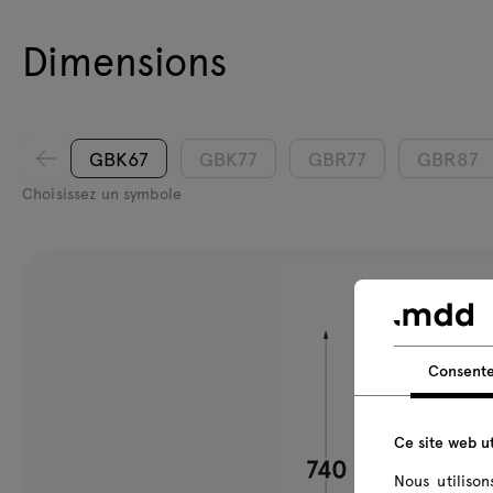
Dimensions
GBK67
GBK77
GBR77
GBR87
Choisissez un symbole
Consent
Ce site web ut
Nous utiliso