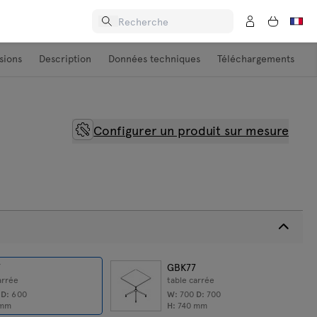
sions
Description
Données techniques
Téléchargements
Configurer un produit sur mesure
7
GBK77
arrée
table carrée
0
D:
600
W:
700
D:
700
mm
H:
740
mm