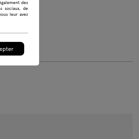
 également des
as sociaux, de
vous leur avez
epter