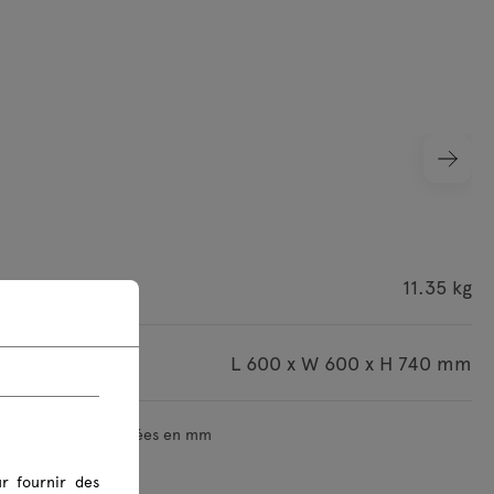
roduit
11.35 kg
 du colis
L 600 x W 600 x H 740 mm
mensions sont indiquées en mm
r fournir des