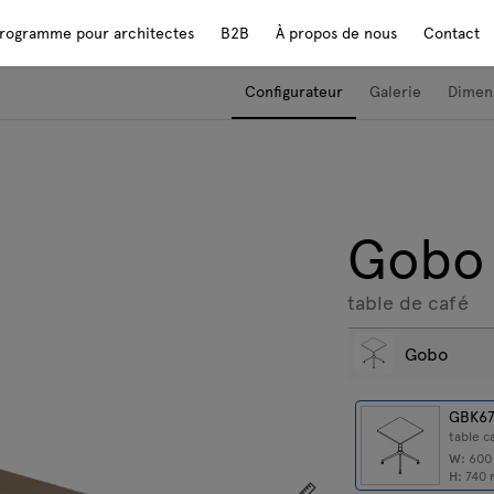
rogramme pour architectes
B2B
À propos de nous
Contact
Configurateur
Galerie
Dimen
Gobo
table de café
Gobo
GBK6
table c
W:
60
H:
740
Afficher les dimensions