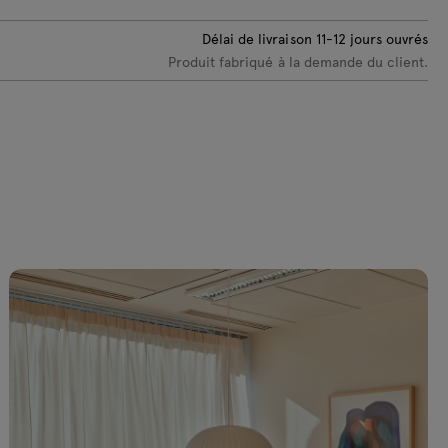
+65€ netto
Délai de livraison
11-12
jours ouvrés
Produit fabriqué à la demande du client.
lacage
Placage Chêne
Placage Chêne
Placage Chêne
ordeaux RAL
cuivré
naturel
noir
007
+65€ netto
+65€ netto
+65€ netto
65€ netto
lacage gris
Placage rouge
Placage olive
Placage bleu
oncé RAL
RAL 3016
RAL 6013
RAL 5003
042
+65€ netto
+65€ netto
+65€ netto
65€ netto
lacage brique
Placage jaune
AL 040404
RAL 0807060
65€ netto
+65€ netto