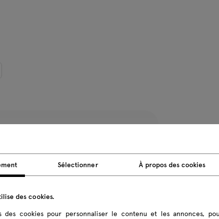
Poids du p
Dimensions
ement
Sélectionner
À propos des cookies
Toutes les di
ilise des cookies.
ns des cookies pour personnaliser le contenu et les annonces, pou