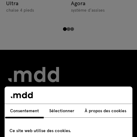
Ultra
Agora
chaise 4 pieds
système d'assises
Contact
Consentement
Sélectionner
À propos des cookies
+48 605 293 226
Ce site web utilise des cookies.
boutique@mdd.eu