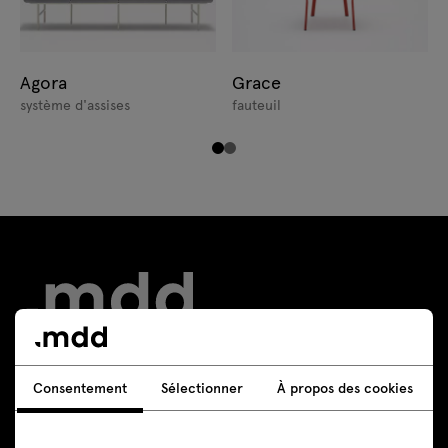
Agora
Grace
système d'assises
fauteuil
Consentement
Sélectionner
À propos des cookies
Contact
+48 605 293 226