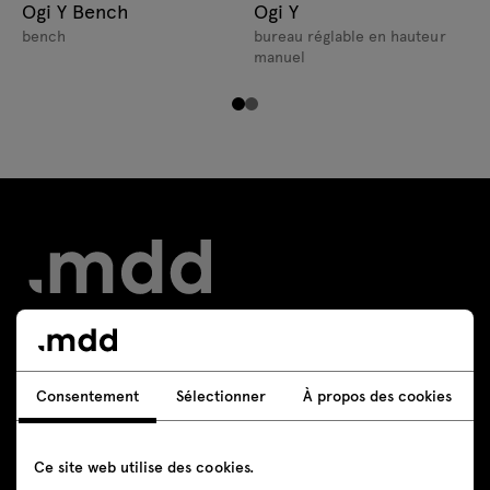
Ogi Y Bench
Ogi Y
bench
bureau réglable en hauteur
manuel
Contact
Consentement
Sélectionner
À propos des cookies
+48 605 293 226
Ce site web utilise des cookies.
boutique@mdd.eu