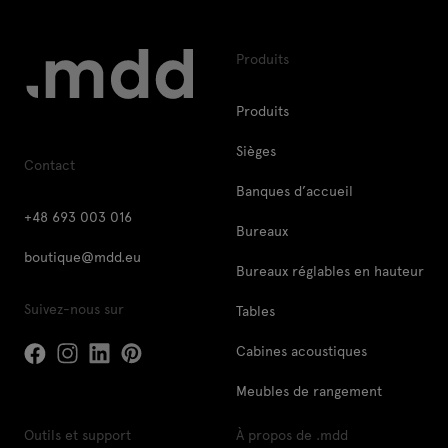
Produits
Produits
Sièges
Contact
Banques d’accueil
+48 693 003 016
Bureaux
boutique@mdd.eu
Bureaux réglables en hauteur
Suivez-nous sur
Tables
Cabines acoustiques
Meubles de rangement
Outils et support
À propos de .mdd