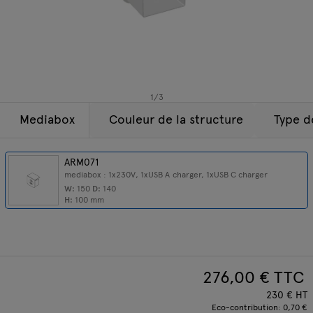
Lampes
Demandes
Offre
Tamo
Tous les meubles
1
/
3
Mediabox
Couleur de la structure
Type d
ARM071
mediabox : 1x230V, 1xUSB A charger, 1xUSB C charger
W:
150
D:
140
H:
100
mm
276,00
€ TTC
230
€
HT
Eco-contribution:
0,70 €