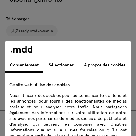
Télécharger
Zasady użytkowania
Téléchargez les modèles 3D de tous les symboles de la
collection
Consentement
Sélectionner
À propos des cookies
fbx
skp
Instructions de montage
Ce site web utilise des cookies.
Nous utilisons des cookies pour personnaliser le contenu et
ARM071
les annonces, pour fournir des fonctionnalités de médias
sociaux et pour analyser notre trafic. Nous partageons
également des informations sur votre utilisation de notre
site avec nos partenaires de médias sociaux, de publicité et
d'analyse, qui peuvent les combiner avec d'autres
Produits recommandés
informations que vous leur avez fournies ou qu'ils ont
collectées à partir de votre utilisation de leurs services.