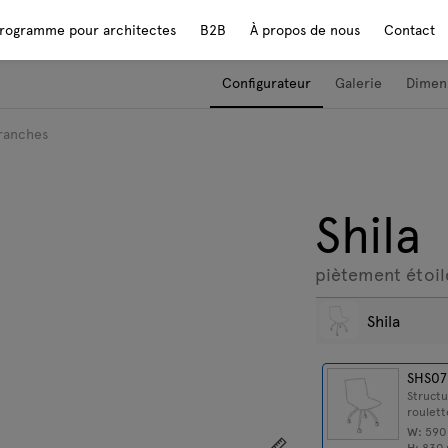
rogramme pour architectes
B2B
À propos de nous
Contact
Configurateur
Galerie
Dimen
branches
Shila
piètement étoil
Shila
SHS07
Structu
roulett
W:
59
Afficher les dimensions
H:
830