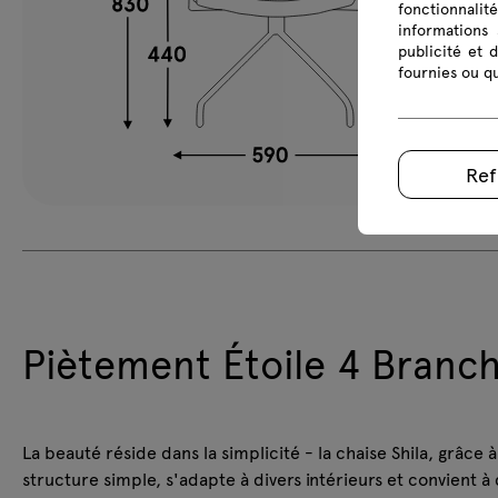
fonctionnalit
informations 
publicité et 
fournies ou qu
Ref
Piètement Étoile 4 Branch
La beauté réside dans la simplicité - la chaise Shila, grâce à
structure simple, s'adapte à divers intérieurs et convient à