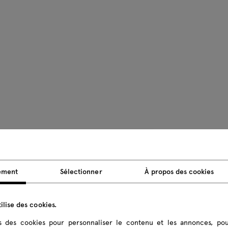
Poids du p
ement
Sélectionner
À propos des cookies
Dimensions
ilise des cookies.
Toutes les di
ns des cookies pour personnaliser le contenu et les annonces, pou