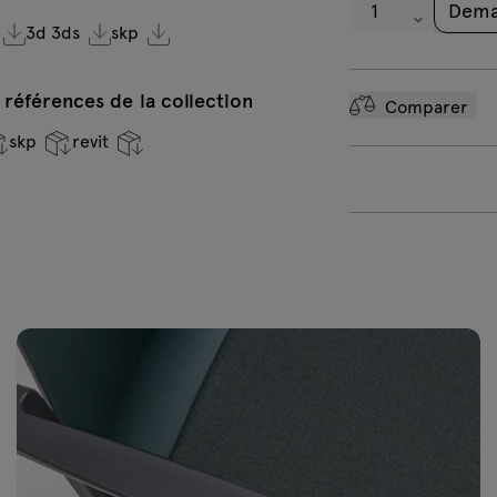
Dema
3d 3ds
skp
 références de la collection
Comparer
skp
revit