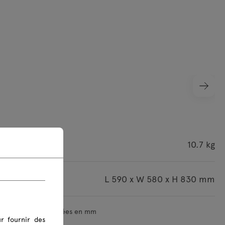
roduit
10.7 kg
 du colis
L 590 x W 580 x H 830 mm
mensions sont indiquées en mm
r fournir des