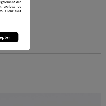
 également des
as sociaux, de
vous leur avez
epter