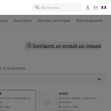
sions
Description
Données techniques
Téléchargements
Configurer un produit sur mesure
e 4 branches
K
SHS07
re étoile 4 branches à
Structure étoile 4 branches,
es
pivotante
0
D:
580
W:
590
D:
580
mm
H:
830
mm