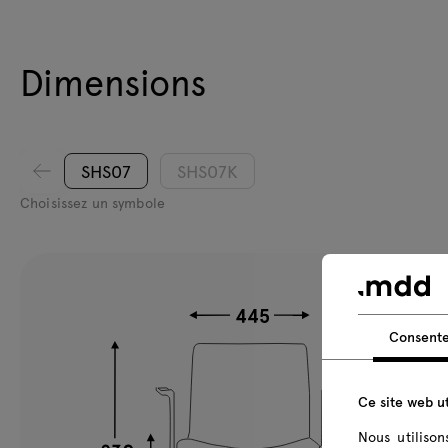
Dimensions
SHS07
SHS07K
Choisissez un symbole
Consent
Ce site web ut
Nous utiliso