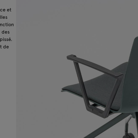
nce et
lles
onction
e des
pissé.
t de