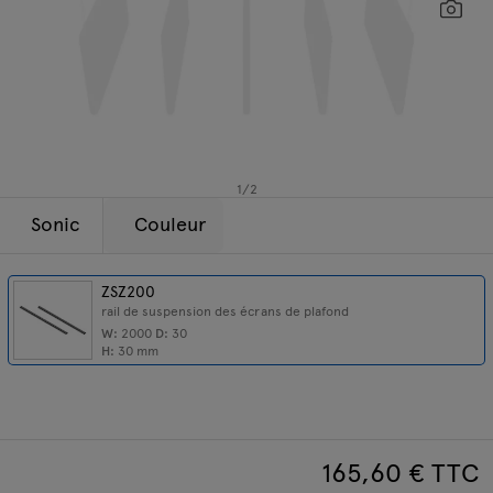
Lampes
Sc
Demandes
Offre
Tamo
Tous les meubles
1
/
2
Sonic
Couleur
ZSZ200
rail de suspension des écrans de plafond
W:
2000
D:
30
H:
30
mm
165,60
€ TTC