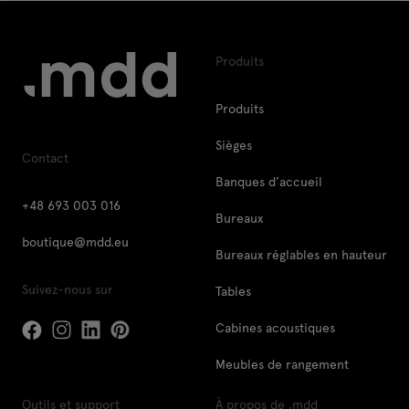
Produits
Produits
Sièges
Contact
Banques d’accueil
+48 693 003 016
Bureaux
boutique@mdd.eu
Bureaux réglables en hauteur
Suivez-nous sur
Tables
Cabines acoustiques
Meubles de rangement
Outils et support
À propos de .mdd