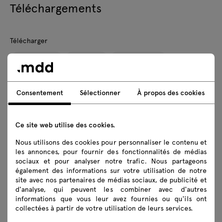
Téléchargements
Télécharger
Lookbook
Photos
Catalogues
Règles de sécurité
Consentement
Sélectionner
À propos des cookies
Téléchargez les modèles 3D de tous les symboles de la
collection
Ce site web utilise des cookies.
2D dwg
3D dwg
3D 3ds
fbx
Nous utilisons des cookies pour personnaliser le contenu et
les annonces, pour fournir des fonctionnalités de médias
skp
sociaux et pour analyser notre trafic. Nous partageons
également des informations sur votre utilisation de notre
site avec nos partenaires de médias sociaux, de publicité et
Instructions de montage
d'analyse, qui peuvent les combiner avec d'autres
informations que vous leur avez fournies ou qu'ils ont
LOK02
LOK03
LOK04
LOK05
collectées à partir de votre utilisation de leurs services.
LOK30
LOK40
LOK12
LOK13