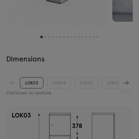
Dimensions
LOK03
LOK04
LOK05
LOK30
L
Choisissez un symbole