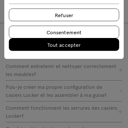
LOK14
LOK15
Refuser
Consentement
FAQ
Tout accepter
Comment entretenir et nettoyer correctement
les meubles?
Puis-je créer ma propre configuration de
casiers Locker et les assembler à ma guise?
Comment fonctionnent les serrures des casiers
Locker?