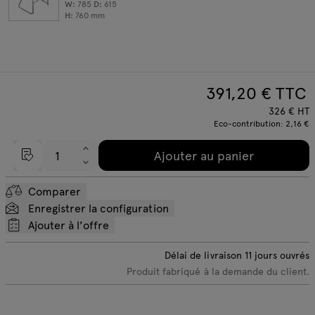
W:
785
D:
615
H:
760
mm
391,20
€ TTC
326
€
HT
Eco-contribution:
2,16 €
Ajouter au panier
Comparer
Enregistrer la configuration
Ajouter à l'offre
Délai de livraison
11
jours ouvrés
Produit fabriqué à la demande du client.