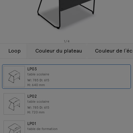
Lampes
Demandes
Offre
Tamo
Tous les meubles
1
/
4
Loop
Couleur du plateau
Couleur de l`éc
LP03
table scolaire
W:
785
D:
615
H:
640
mm
LP02
table scolaire
W:
785
D:
615
H:
720
mm
LP01
table de formation