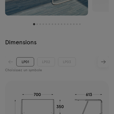
Dimensions
LP01
LP02
LP03
Choisissez un symbole