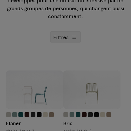
développés pour une utilisation intensive par de
Demandes
Lampes
grands groupes de personnes, qui changent aussi
Offre
constamment.
Tamo
Filtres
Tous les meubles
Flaner
Bris
chaise, lot de 2
chaise, lot de 2