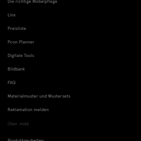
Die richtige Möbelpflege
Linx
Preisliste
Pcon Planner
Digitale Tools
Bildbank
FAQ
Materialmuster und Mustersets
Reklamation melden
Über .mdd
Produktneuheiten