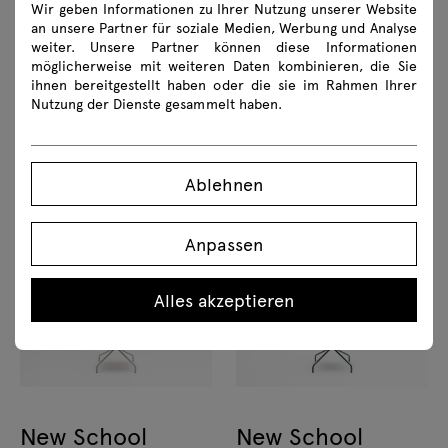
Bein-Gestell
Bein-Gestell
Wir geben Informationen zu Ihrer Nutzung unserer Website
an unsere Partner für soziale Medien, Werbung und Analyse
weiter. Unsere Partner können diese Informationen
möglicherweise mit weiteren Daten kombinieren, die Sie
ihnen bereitgestellt haben oder die sie im Rahmen Ihrer
Nutzung der Dienste gesammelt haben.
Ablehnen
New School
New School
gepolsterter Stuhl mit
Stuhl aus Sperrholz mit
Anpassen
Drehgestell
Drehgestell
Alles akzeptieren
New School
New School