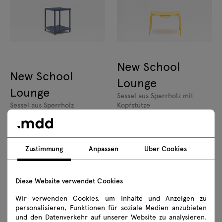
New School
New School
Lounge
Lounge
Sessel aus Sperrholz mit
Sessel aus Sperrholz
Kopfstütze
Zustimmung
Anpassen
Über Cookies
Diese Website verwendet Cookies
New School
New School
Wir verwenden Cookies, um Inhalte und Anzeigen zu
personalisieren, Funktionen für soziale Medien anzubieten
gepolsterter Stuhl mit 4-
Stuhl aus Sperrholz mit 4-
und den Datenverkehr auf unserer Website zu analysieren.