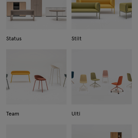
Status
Stilt
Team
Ulti