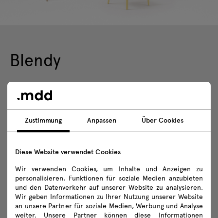
Blendy
Universelle Verwendung Die Kollektion Blendy
wurde für Räume entworfen, in denen Flexibilität
Zustimmung
Anpassen
Über Cookies
bei der Einrichtung und einfache Handhabung
wichtig sind. Dadurch eignen sich die Stühle für
viele verschiedene Kontexte, von der heimischen
Diese Website verwendet Cookies
Küche und dem Esszimmer bis hin zu Büro-,
Wir verwenden Cookies, um Inhalte und Anzeigen zu
Veranstaltungs- und Restaurant- und
personalisieren, Funktionen für soziale Medien anzubieten
Hotelräumen. Die Modelle ohne Polsterung sind
und den Datenverkehr auf unserer Website zu analysieren.
Wir geben Informationen zu Ihrer Nutzung unserer Website
widerstandsfähig gegen äußere Einflüsse und
an unsere Partner für soziale Medien, Werbung und Analyse
können auch in privaten und gewerblichen Gärten
weiter. Unsere Partner können diese Informationen