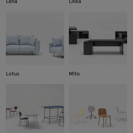
Lena
Linka
Lotus
Mito